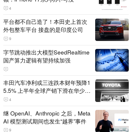
4
平台都不自己造了！本田史上首次
外包整车平台 接盘的是印度公司
9
字节跳动推出大模型SeedRealtime
国产算力逻辑有望持续加强
丰田汽车净利或三连跌本财年预降1
5.5% 上半年全球产销下滑在华少卖
14.3万辆
4
继 OpenAI、Anthropic 之后，Meta
AI 模型测试期间也发生“越界”事件
9