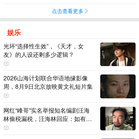
点击查看更多
娱乐
光环“选择性生效”，《天才，女
友》的人设还剩多少逻辑？
2026山海计划联合华语地缘影像
周，8月9日北京放映黄文礼短片集
网红“峰哥”实名举报知名编剧汪海
林偷税漏税，汪海林回应：如有违
法行为，相关机构自会进行评判和
处理，清者自清，无需一一回应