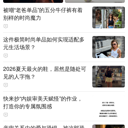
被嘲“老爸单品”的五分牛仔裤有着
别样的时尚魔力
这件极简时尚单品如何实现适配多
元生活场景？
2026夏天最火的鞋，居然是随处可
见的人字拖？
快来抄“内娱审美天赋怪”的作业，
打造你的专属氛围感
亲密关系中的爱与恐惧，被这部恐