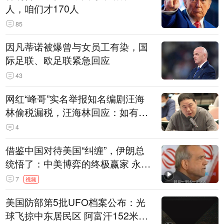
人，咱们才170人
85
因凡蒂诺被爆曾与女员工有染，国
际足联、欧足联紧急回应
43
网红“峰哥”实名举报知名编剧汪海
林偷税漏税，汪海林回应：如有违
法行为，相关机构自会进行评判和
4
处理
借鉴中国对待美国“纠缠”，伊朗总
统悟了：中美博弈的终极赢家 永远
是埋头发展的那一国 伊朗要学中
7
视频
国“做好自己的事”
美国防部第5批UFO档案公布：光
球飞掠中东居民区 阿富汗152米三