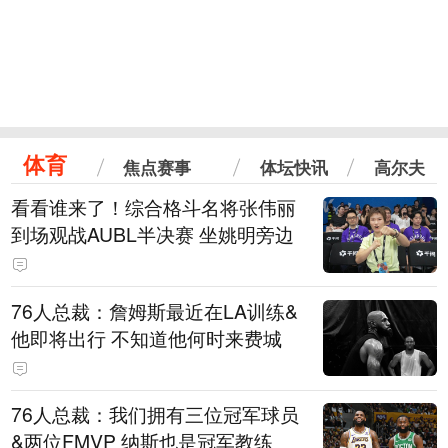
体育
焦点赛事
体坛快讯
高尔夫
看看谁来了！综合格斗名将张伟丽
到场观战AUBL半决赛 坐姚明旁边
76人总裁：詹姆斯最近在LA训练&
他即将出行 不知道他何时来费城
76人总裁：我们拥有三位冠军球员
&两位FMVP 纳斯也是冠军教练