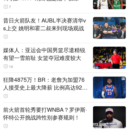
7
昔日火箭队友！AUBL半决赛清华v
s上交 姚明和霍二叔来到现场观战
媒体人：亚运会中国男篮尽遣精锐
有望一雪前耻 女篮夺冠难度较大
14
狂降4875万！BR：老詹为加盟76
人接受史上最大降薪 比例高达92.
6%
前火箭首轮秀要打WNBA？罗伊斯·
怀特公开挑战跨性别参赛规则！