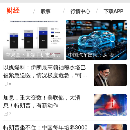
财经
股票
行情中心
下载APP
苹果拿下高端手机市场65%的份额：iPhone 17系列功不可没
中国汽车出海：从“卖出去”到“走进去”
以媒爆料：伊朗最高领袖穆杰塔巴
被紧急送医，情况极度危急，“可能
随时会死去”
8
加息，重大变数！美联储，大消
息！特朗普，有新动作
7
特朗普坐不住：中国每年培养3000