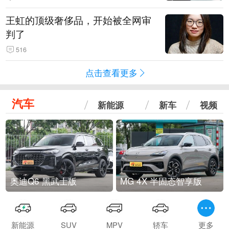
王虹的顶级奢侈品，开始被全网审
判了
516
点击查看更多
汽车
新能源
新车
视频
奥迪Q6 黑武士版
MG 4X 半固态智享版
新能源
SUV
MPV
轿车
更多