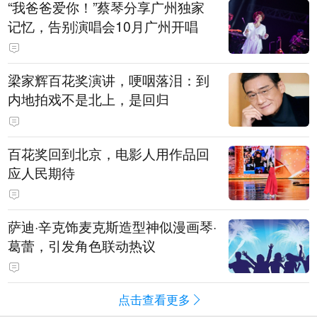
“我爸爸爱你！”蔡琴分享广州独家
记忆，告别演唱会10月广州开唱
梁家辉百花奖演讲，哽咽落泪：到
内地拍戏不是北上，是回归
百花奖回到北京，电影人用作品回
应人民期待
萨迪·辛克饰麦克斯造型神似漫画琴·
葛蕾，引发角色联动热议
点击查看更多