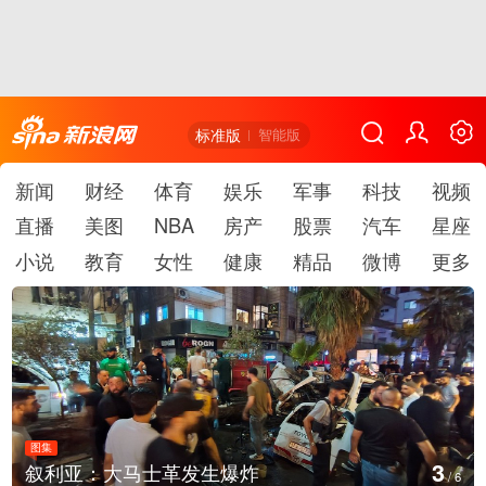
标准版
智能版
新闻
财经
体育
娱乐
军事
科技
视频
直播
美图
NBA
房产
股票
汽车
星座
小说
教育
女性
健康
精品
微博
更多
图集
4
云南弥勒：欢庆火把节
/
6