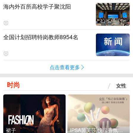
海内外百所高校学子聚沈阳
全国计划招聘特岗教师8954名
点击查看更多
时尚
女性
裙子
IPSA茵芙莎 悦己香氛凝露上市