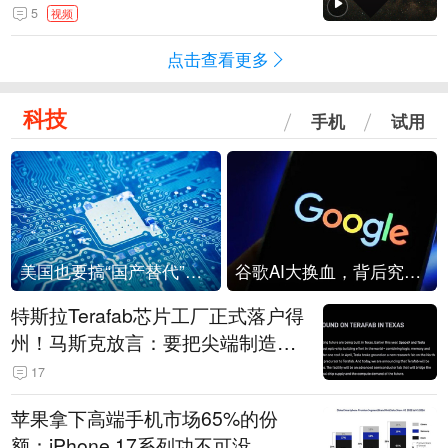
角形遮蔽星光
5
视频
点击查看更多
科技
手机
试用
美国也要搞“国产替代”？先算清三笔账
谷歌AI大换血，背后究竟发生了什么？
特斯拉Terafab芯片工厂正式落户得
州！马斯克放言：要把尖端制造带
回美国
17
苹果拿下高端手机市场65%的份
额：iPhone 17系列功不可没