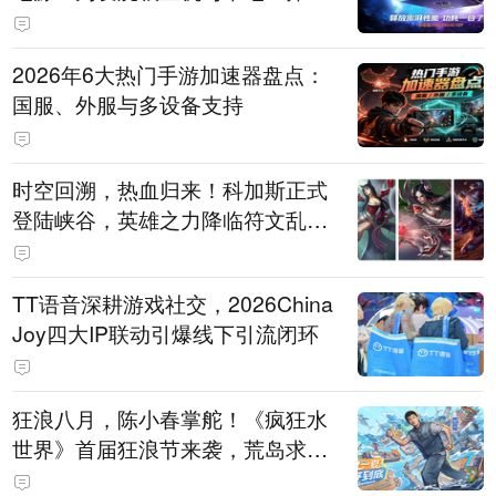
打造旗舰供电方案
2026年6大热门手游加速器盘点：
国服、外服与多设备支持
时空回溯，热血归来！科加斯正式
登陆峡谷，英雄之力降临符文乱
斗！
TT语音深耕游戏社交，2026China
Joy四大IP联动引爆线下引流闭环
狂浪八月，陈小春掌舵！《疯狂水
世界》首届狂浪节来袭，荒岛求生
直播即将开启