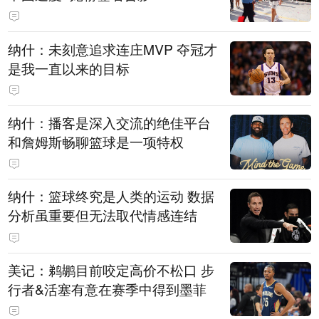
纳什：未刻意追求连庄MVP 夺冠才
是我一直以来的目标
纳什：播客是深入交流的绝佳平台
和詹姆斯畅聊篮球是一项特权
纳什：篮球终究是人类的运动 数据
分析虽重要但无法取代情感连结
美记：鹈鹕目前咬定高价不松口 步
行者&活塞有意在赛季中得到墨菲