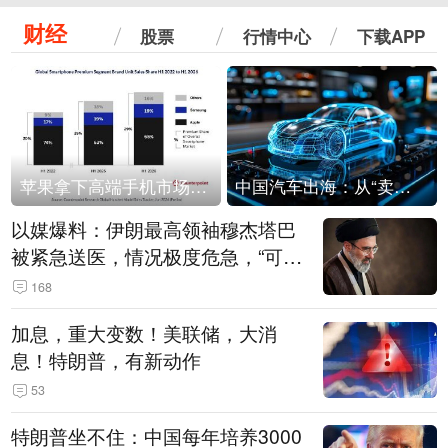
财经
股票
行情中心
下载APP
苹果拿下高端手机市场65%的份额：iPhone 17系列功不可没
中国汽车出海：从“卖出去”到“走进去”
以媒爆料：伊朗最高领袖穆杰塔巴
被紧急送医，情况极度危急，“可能
随时会死去”
168
加息，重大变数！美联储，大消
息！特朗普，有新动作
53
特朗普坐不住：中国每年培养3000