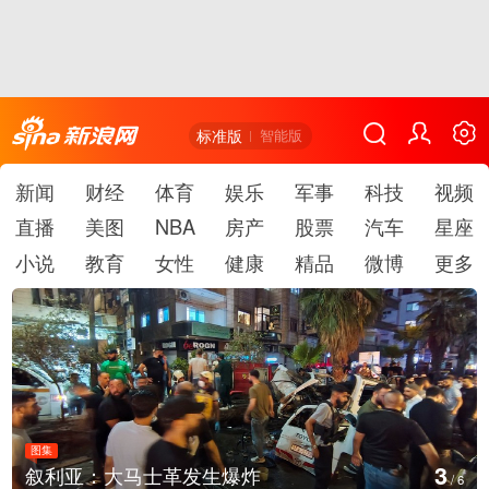
标准版
智能版
新闻
财经
体育
娱乐
军事
科技
视频
直播
美图
NBA
房产
股票
汽车
星座
小说
教育
女性
健康
精品
微博
更多
图集
4
叙利亚：大马士革发生爆炸
/
6