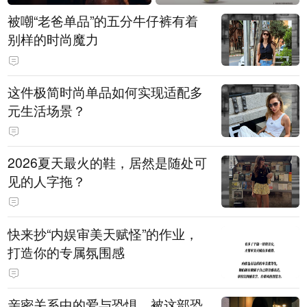
被嘲“老爸单品”的五分牛仔裤有着
别样的时尚魔力
这件极简时尚单品如何实现适配多
元生活场景？
2026夏天最火的鞋，居然是随处可
见的人字拖？
快来抄“内娱审美天赋怪”的作业，
打造你的专属氛围感
亲密关系中的爱与恐惧，被这部恐