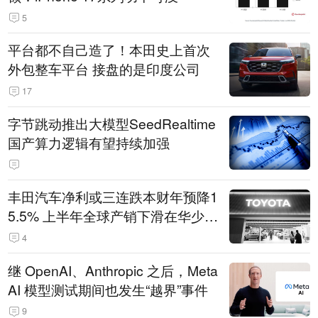
5
平台都不自己造了！本田史上首次
外包整车平台 接盘的是印度公司
17
字节跳动推出大模型SeedRealtime
国产算力逻辑有望持续加强
丰田汽车净利或三连跌本财年预降1
5.5% 上半年全球产销下滑在华少卖
14.3万辆
4
继 OpenAI、Anthropic 之后，Meta
AI 模型测试期间也发生“越界”事件
9