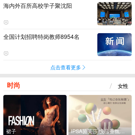
海内外百所高校学子聚沈阳
全国计划招聘特岗教师8954名
点击查看更多
时尚
女性
裙子
IPSA茵芙莎 悦己香氛凝露上市