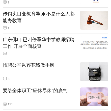
1
传销头目变教育导师 不是什么人都
能办教育
1
广东佛山:已叫停季华中学教师招聘
工作 开展全面核查
招聘公平岂容花钱做手脚
8
要给全体职工"应休尽休"的底气
121