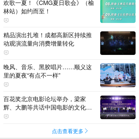
欢歌一夏！《CMG夏日歌会》（榆
林站）如约而至！
精品演出扎堆！成都高新区持续推
动观演流量向消费增量转化
晚风、音乐、黑胶唱片……顺义这
里的夏夜“有点不一样”
百花奖北京电影论坛举办，梁家
辉、大鹏等共话中国电影的文化建
构
点击查看更多