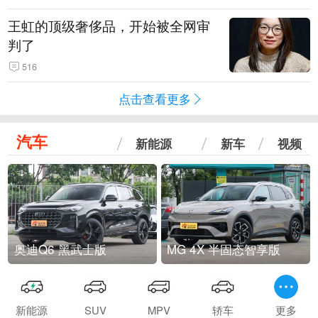
王虹的顶级奢侈品，开始被全网审
判了
516
点击查看更多
汽车
新能源
新车
视频
奥迪Q6 黑武士版
MG 4X 半固态智享版
新能源
SUV
MPV
轿车
更多