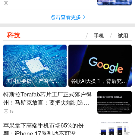
点击查看更多
科技
手机
试用
美国也要搞“国产替代”？先算清三笔账
谷歌AI大换血，背后究竟发生了什么？
特斯拉Terafab芯片工厂正式落户得
州！马斯克放言：要把尖端制造带
回美国
18
苹果拿下高端手机市场65%的份
额：iPhone 17系列功不可没