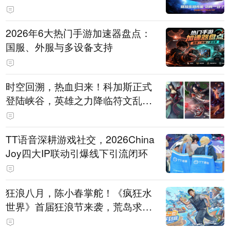
打造旗舰供电方案
2026年6大热门手游加速器盘点：
国服、外服与多设备支持
时空回溯，热血归来！科加斯正式
登陆峡谷，英雄之力降临符文乱
斗！
TT语音深耕游戏社交，2026China
Joy四大IP联动引爆线下引流闭环
狂浪八月，陈小春掌舵！《疯狂水
世界》首届狂浪节来袭，荒岛求生
直播即将开启