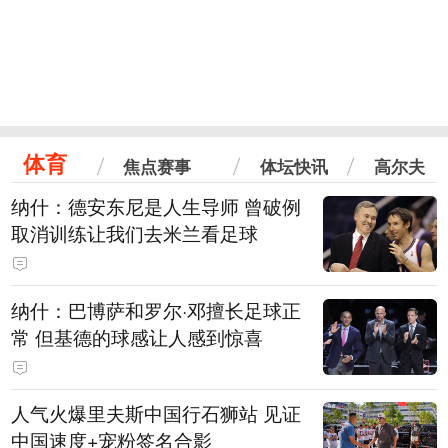
体育
焦点赛事
体坛快讯
高尔夫
纳什：德安东尼是人生导师 曾破例
取消训练让我们去米兰看足球
纳什：巴博萨和罗尔·邓擅长足球正
常 但基德的球感让人感到惊喜
人气火爆里夫斯中国行石狮站 见证
中国速度+宠粉签名合影