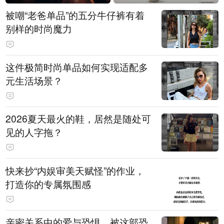
被嘲“老爸单品”的五分牛仔裤有着
别样的时尚魔力
这件极简时尚单品如何实现适配多
元生活场景？
2026夏天最火的鞋，居然是随处可
见的人字拖？
快来抄“内娱审美天赋怪”的作业，
打造你的专属氛围感
亲密关系中的爱与恐惧，被这部恐