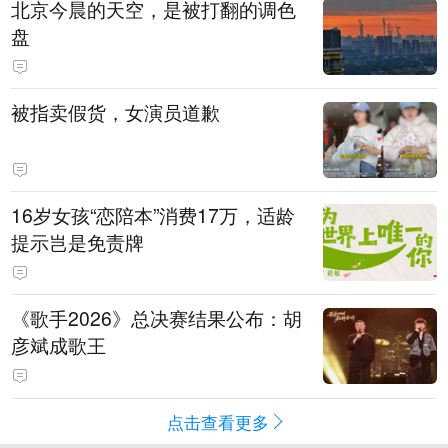
北京今晨的天空，是被打翻的调色
盘
被指卖假货，女演员道歉
16岁女孩“恋陪本”消费17万，适龄
提示岂是免责牌
《歌手2026》总决赛结果公布：胡
彦斌成歌王
点击查看更多