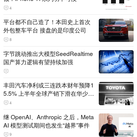
4
平台都不自己造了！本田史上首次
外包整车平台 接盘的是印度公司
8
字节跳动推出大模型SeedRealtime
国产算力逻辑有望持续加强
丰田汽车净利或三连跌本财年预降1
5.5% 上半年全球产销下滑在华少卖
14.3万辆
4
继 OpenAI、Anthropic 之后，Meta
AI 模型测试期间也发生“越界”事件
9