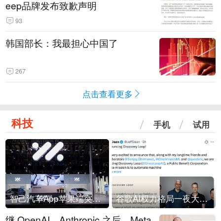
eep品牌发布致歉声明
93
韩国部长：我最担心中国了
267
点击查看更多
科技
手机
试用
智己汽车App苹果端突然“下架”
谷歌AI权力格局一夜大洗牌
继 OpenAI、Anthropic 之后，Meta