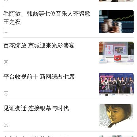
毛阿敏、韩磊等七位音乐人齐聚歌
王之夜
百花绽放 京城迎来光影盛宴
平台收视前十 新网综占七席
见证变迁 连接银幕与时代