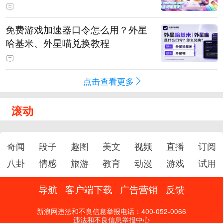
PY 正版3D消除手游《消消奇遇》
惊喜曝光
免费游戏加速器口令怎么用？外星
哈基米、外星喵兑换教程
点击查看更多
滚动
奇闻
段子
趣图
美文
视频
直播
订阅
八卦
情感
旅游
教育
动漫
游戏
试用
导航
客户端下载
广告营销
反馈
新浪网违法和不良信息举报电话：400-052-0066
违法和不良信息举报中心