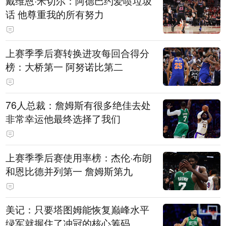
戴维恩·米切尔：阿德巴约爱喷垃圾
话 他尊重我的所有努力
上赛季季后赛转换进攻每回合得分
榜：大桥第一 阿努诺比第二
76人总裁：詹姆斯有很多绝佳去处
非常幸运他最终选择了我们
上赛季季后赛使用率榜：杰伦·布朗
和恩比德并列第一 詹姆斯第九
美记：只要塔图姆能恢复巅峰水平
绿军就握住了冲冠的核心筹码