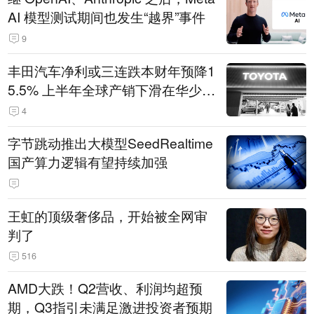
AI 模型测试期间也发生“越界”事件
9
丰田汽车净利或三连跌本财年预降1
5.5% 上半年全球产销下滑在华少卖
14.3万辆
4
字节跳动推出大模型SeedRealtime
国产算力逻辑有望持续加强
王虹的顶级奢侈品，开始被全网审
判了
516
AMD大跌！Q2营收、利润均超预
期，Q3指引未满足激进投资者预期