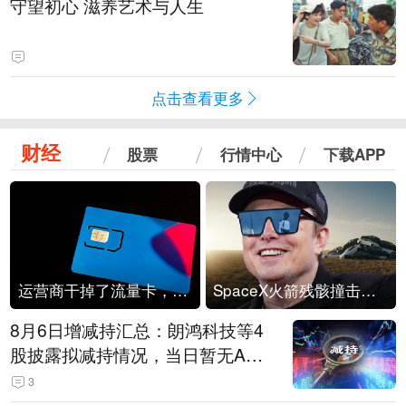
守望初心 滋养艺术与人生
点击查看更多
财经
股票
行情中心
下载APP
运营商干掉了流量卡，他们真的玩不起了
SpaceX火箭残骸撞击月球
8月6日增减持汇总：朗鸿科技等4
股披露拟减持情况，当日暂无A股
公司披露拟增持情况（表）
3