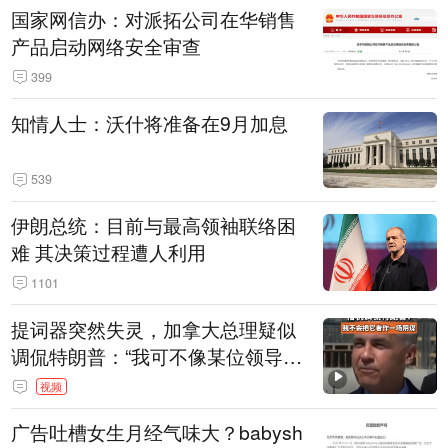
国家网信办：对派拓公司在华销售
产品启动网络安全审查
399
知情人士：沃什将准备在9月加息
539
伊朗总统：目前与最高领袖联络困
难 其决策过程遭人利用
1101
提词器突然失灵，加拿大总理疑似
调侃特朗普：“我可不像某位领导
人，把这当成一场阴谋”，全场哄笑
视频
广告吐槽女生月经气味大？babysh