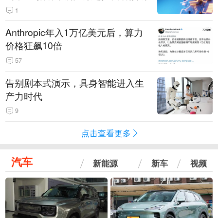
1
Anthropic年入1万亿美元后，算力
价格狂飙10倍
57
告别剧本式演示，具身智能进入生
产力时代
9
点击查看更多
汽车
新能源
新车
视频