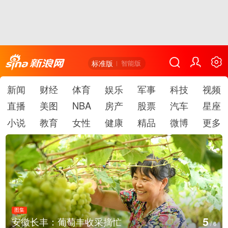
标准版
智能版
新闻
财经
体育
娱乐
军事
科技
视频
直播
美图
NBA
房产
股票
汽车
星座
小说
教育
女性
健康
精品
微博
更多
图集
6
湖北房县：路畅景美
/
6