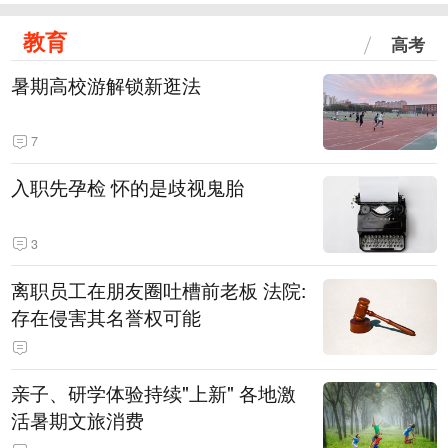
教育
高考
暑期高校游解锁新逛法
7
入职先孕检 怀的是歧视鬼胎
3
离职员工在朋友圈吐槽前老板 法院:
存在侵害其名誉权可能
亲子、研学体验持续"上新" 各地激
活暑期文旅消费