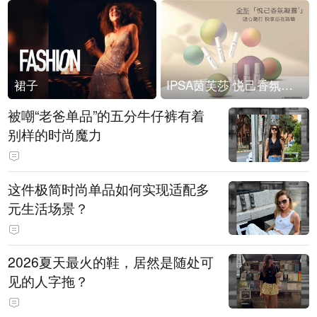
裙子
IPSA茵芙莎 悦己香氛凝露上市
被嘲“老爸单品”的五分牛仔裤有着
别样的时尚魔力
这件极简时尚单品如何实现适配多
元生活场景？
2026夏天最火的鞋，居然是随处可
见的人字拖？