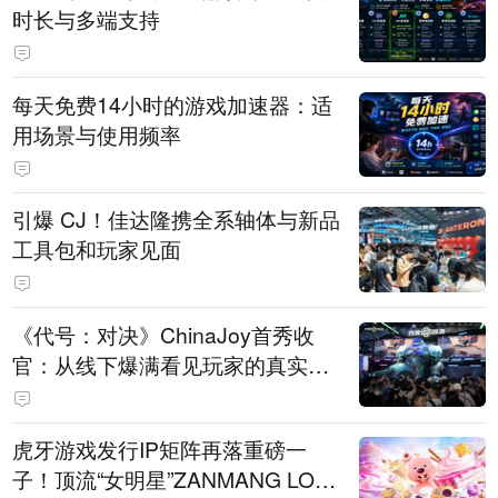
时长与多端支持
每天免费14小时的游戏加速器：适
用场景与使用频率
引爆 CJ！佳达隆携全系轴体与新品
工具包和玩家见面
《代号：对决》ChinaJoy首秀收
官：从线下爆满看见玩家的真实期
待
虎牙游戏发行IP矩阵再落重磅一
子！顶流“女明星”ZANMANG LOO