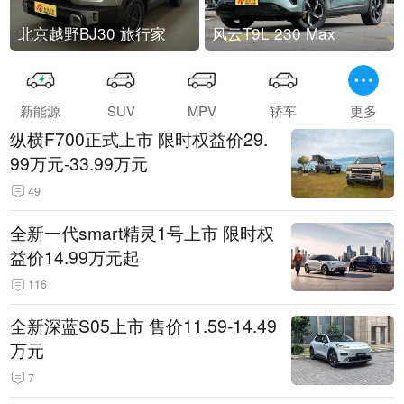
北京越野BJ30 旅行家
风云T9L 230 Max
新能源
SUV
MPV
轿车
更多
纵横F700正式上市 限时权益价29.
99万元-33.99万元
49
全新一代smart精灵1号上市 限时权
益价14.99万元起
116
全新深蓝S05上市 售价11.59-14.49
万元
7