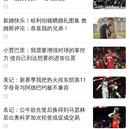
新婚快乐！哈利伯顿晒婚礼图集 詹
姆斯评论：恭喜我的兄弟！
小贾巴里：我需要增强对球的掌控
力 使自己到达想要的进攻位置
美记：新赛季我把热火排东部第11
字母哥与阿德巴约极不兼容
名记：公牛欲先签后换得到马瑟林
若出奥科罗加次轮签或促成交易