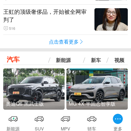
王虹的顶级奢侈品，开始被全网审
判了
516
点击查看更多
汽车
新能源
新车
视频
奥迪Q6 黑武士版
MG 4X 半固态智享版
新能源
SUV
MPV
轿车
更多