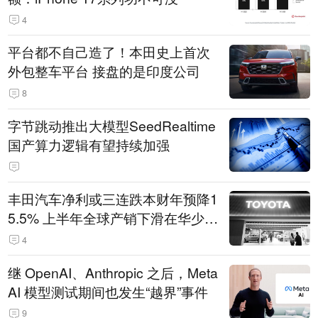
4
平台都不自己造了！本田史上首次
外包整车平台 接盘的是印度公司
8
字节跳动推出大模型SeedRealtime
国产算力逻辑有望持续加强
丰田汽车净利或三连跌本财年预降1
5.5% 上半年全球产销下滑在华少卖
14.3万辆
4
继 OpenAI、Anthropic 之后，Meta
AI 模型测试期间也发生“越界”事件
9