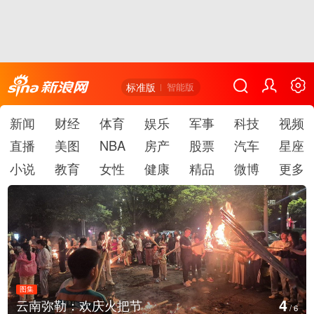
标准版
智能版
新闻
财经
体育
娱乐
军事
科技
视频
直播
美图
NBA
房产
股票
汽车
星座
小说
教育
女性
健康
精品
微博
更多
图集
5
江西铅山：千灯点亮葛仙村
/
6