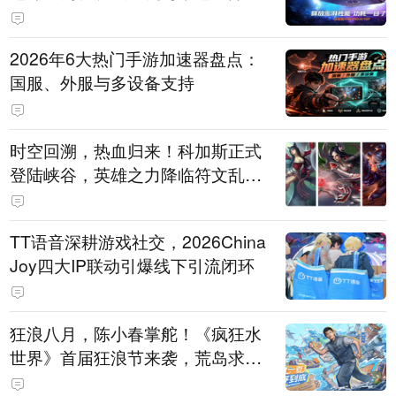
打造旗舰供电方案
2026年6大热门手游加速器盘点：
国服、外服与多设备支持
时空回溯，热血归来！科加斯正式
登陆峡谷，英雄之力降临符文乱
斗！
TT语音深耕游戏社交，2026China
Joy四大IP联动引爆线下引流闭环
狂浪八月，陈小春掌舵！《疯狂水
世界》首届狂浪节来袭，荒岛求生
直播即将开启