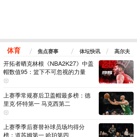
体育
焦点赛事
体坛快讯
高尔夫
开拓者晒克林根《NBA2K27》中盖
帽数值95：篮下不可忽视的力量
上赛季常规赛后卫盖帽最多榜：德
里克·怀特第一 马克西第二
上赛季季后赛替补球员场均得分
榜：道苏姆第一 哈珀第四