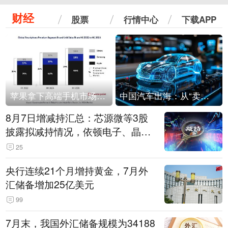
财经
股票
行情中心
下载APP
苹果拿下高端手机市场65%的份额：iPhone 17系列功不可没
中国汽车出海：从“卖出去”到“走进去”
8月7日增减持汇总：芯源微等3股
披露拟减持情况，依顿电子、晶华
微拟增持（表）
25
央行连续21个月增持黄金，7月外
汇储备增加25亿美元
99
7月末，我国外汇储备规模为34188