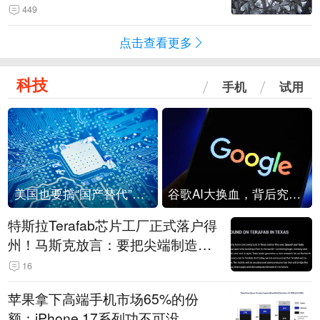
449
点击查看更多
科技
手机
试用
美国也要搞“国产替代”？先算清三笔账
谷歌AI大换血，背后究竟发生了什么？
特斯拉Terafab芯片工厂正式落户得
州！马斯克放言：要把尖端制造带
回美国
16
苹果拿下高端手机市场65%的份
额：iPhone 17系列功不可没