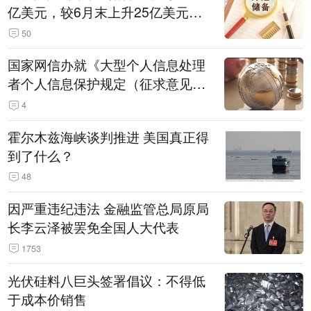
亿美元，较6月末上升25亿美元，
升幅为0.07%
50
国家网信办就《大型个人信息处理
者个人信息保护规定（征求意见
稿）》公开征求意见
4
霍尔木兹海峡谈判推进 美国真正得
到了什么？
48
因严重违纪违法 金融监管总局原局
长李云泽被罢免全国人大代表
1753
光伏硅料八巨头签署倡议：不得低
于成本价销售