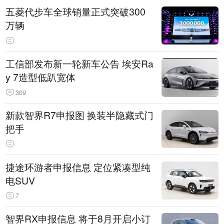
五菱代步车全球销量正式突破300
万辆
工信部发布新一轮新车公告 埃安Ra
y 7造型低趴宽体
309
新款智界R7申报图 换装半隐藏式门
把手
捷途环游者申报信息 定位紧凑型纯
电SUV
7
智界RX申报信息 将于8月开启小订