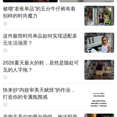
被嘲“老爸单品”的五分牛仔裤有着
别样的时尚魔力
这件极简时尚单品如何实现适配多
元生活场景？
2026夏天最火的鞋，居然是随处可
见的人字拖？
快来抄“内娱审美天赋怪”的作业，
打造你的专属氛围感
亲密关系中的爱与恐惧，被这部恐