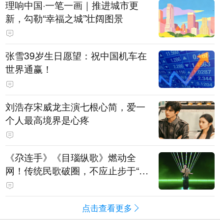
理响中国·一笔一画｜推进城市更
新，勾勒“幸福之城”壮阔图景
张雪39岁生日愿望：祝中国机车在
世界通赢！
刘浩存宋威龙主演七根心简，爱一
个人最高境界是心疼
《尕连手》《目瑙纵歌》燃动全
网！传统民歌破圈，不应止步于“上
头”
点击查看更多