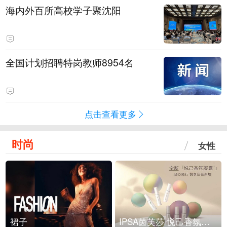
海内外百所高校学子聚沈阳
全国计划招聘特岗教师8954名
点击查看更多
时尚
女性
裙子
IPSA茵芙莎 悦己香氛凝露上市