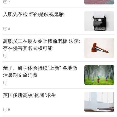
7
入职先孕检 怀的是歧视鬼胎
3
离职员工在朋友圈吐槽前老板 法院:
存在侵害其名誉权可能
亲子、研学体验持续"上新" 各地激
活暑期文旅消费
英国多所高校"抱团"求生
9