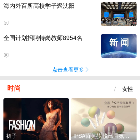
海内外百所高校学子聚沈阳
全国计划招聘特岗教师8954名
点击查看更多
时尚
女性
裙子
IPSA茵芙莎 悦己香氛凝露上市