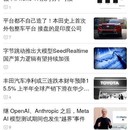
1
平台都不自己造了！本田史上首次
外包整车平台 接盘的是印度公司
7
字节跳动推出大模型SeedRealtime
国产算力逻辑有望持续加强
丰田汽车净利或三连跌本财年预降1
5.5% 上半年全球产销下滑在华少卖
14.3万辆
4
继 OpenAI、Anthropic 之后，Meta
AI 模型测试期间也发生“越界”事件
9