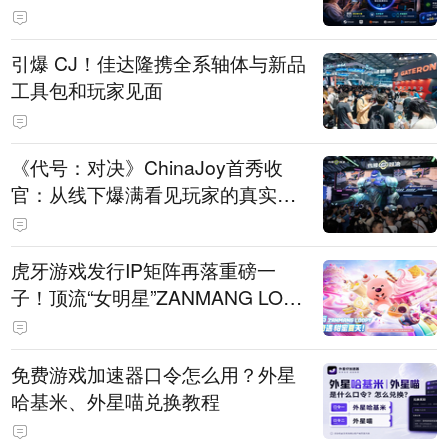
引爆 CJ！佳达隆携全系轴体与新品
工具包和玩家见面
《代号：对决》ChinaJoy首秀收
官：从线下爆满看见玩家的真实期
待
虎牙游戏发行IP矩阵再落重磅一
子！顶流“女明星”ZANMANG LOO
PY 正版3D消除手游《消消奇遇》
惊喜曝光
免费游戏加速器口令怎么用？外星
哈基米、外星喵兑换教程