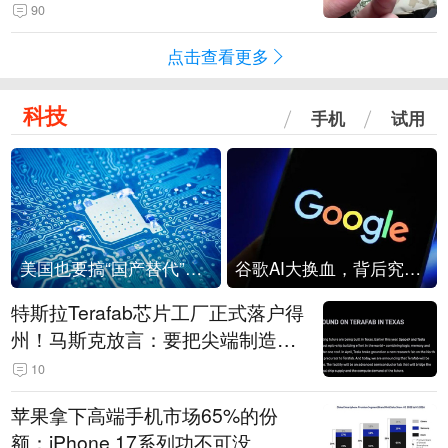
频情况不属实
90
点击查看更多
科技
手机
试用
美国也要搞“国产替代”？先算清三笔账
谷歌AI大换血，背后究竟发生了什么？
特斯拉Terafab芯片工厂正式落户得
州！马斯克放言：要把尖端制造带
回美国
10
苹果拿下高端手机市场65%的份
额：iPhone 17系列功不可没