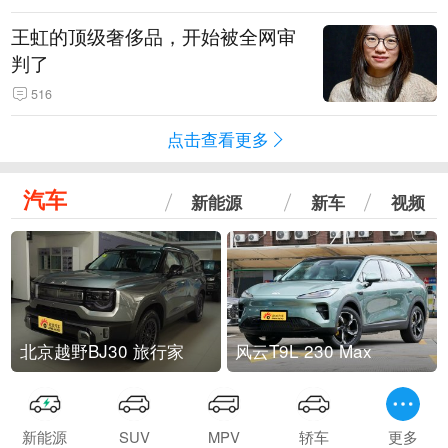
王虹的顶级奢侈品，开始被全网审
判了
516
点击查看更多
汽车
新能源
新车
视频
北京越野BJ30 旅行家
风云T9L 230 Max
新能源
SUV
MPV
轿车
更多