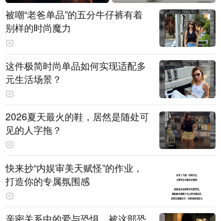
被嘲“老爸单品”的五分牛仔裤有着
别样的时尚魔力
这件极简时尚单品如何实现适配多
元生活场景？
2026夏天最火的鞋，居然是随处可
见的人字拖？
快来抄“内娱审美天赋怪”的作业，
打造你的专属氛围感
亲密关系中的爱与恐惧，被这部恐