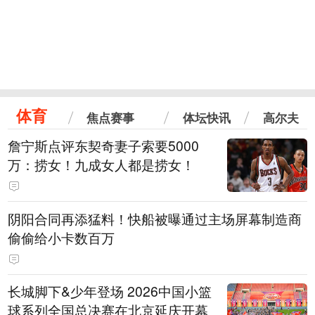
体育
焦点赛事
体坛快讯
高尔夫
詹宁斯点评东契奇妻子索要5000
万：捞女！九成女人都是捞女！
阴阳合同再添猛料！快船被曝通过主场屏幕制造商
偷偷给小卡数百万
长城脚下&少年登场 2026中国小篮
球系列全国总决赛在北京延庆开幕