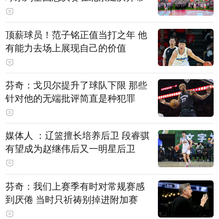
顶薪球员！范子铭正值当打之年 他
有能力去场上展现自己的价值
芬奇：戈贝尔提升了球队下限 那些
针对他的无端批评简直是种犯罪
媒体人 ：辽篮擅长培养后卫 段睿骐
有望成为赵继伟后又一明星后卫
芬奇：我们上赛季有时对常规赛感
到厌倦 当时只祈祷别掉进附加赛