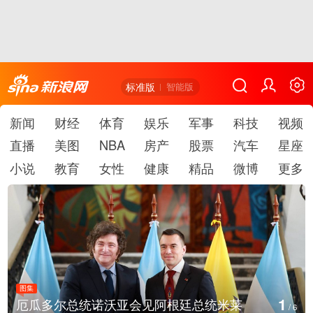
标准版
智能版
新闻
财经
体育
娱乐
军事
科技
视频
直播
美图
NBA
房产
股票
汽车
星座
小说
教育
女性
健康
精品
微博
更多
图集
1
厄瓜多尔总统诺沃亚会见阿根廷总统米莱
/
6