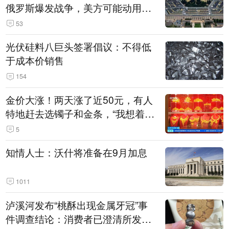
俄罗斯爆发战争，美方可能动用战
术核武器
53
光伏硅料八巨头签署倡议：不得低
于成本价销售
154
金价大涨！两天涨了近50元，有人
特地赶去选镯子和金条，“我想着买
起来可以保值，小批量进一些货”
5
知情人士：沃什将准备在9月加息
1011
泸溪河发布“桃酥出现金属牙冠”事
件调查结论：消费者已澄清所发视