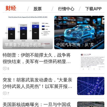
财经
股票
行情中心
下载APP
苹果拿下高端手机市场65%的份额：iPhone 17系列功不可没
中国汽车出海：从“卖出去”到“走进去”
特朗普：伊朗不能撑太久，战争将
很快结束，美军有一些弹药稍显紧
张！伊朗公布拟议的海峡管理文本
5
突发！胡塞武装发动袭击，“大量亲
沙特武装人员死伤”！以军展开报复
性空袭
7
美国新核战略曝光：一旦与中国或