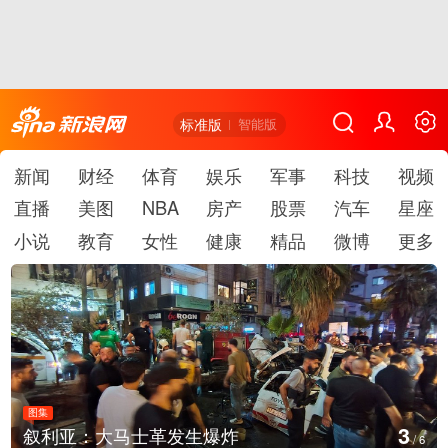
标准版
智能版
新闻
财经
体育
娱乐
军事
科技
视频
直播
美图
NBA
房产
股票
汽车
星座
小说
教育
女性
健康
精品
微博
更多
图集
4
叙利亚：大马士革发生爆炸
/
6