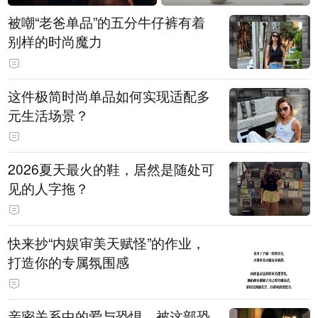
被嘲“老爸单品”的五分牛仔裤有着
别样的时尚魔力
这件极简时尚单品如何实现适配多
元生活场景？
2026夏天最火的鞋，居然是随处可
见的人字拖？
快来抄“内娱审美天赋怪”的作业，
打造你的专属氛围感
亲密关系中的爱与恐惧，被这部恐