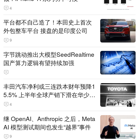
4
平台都不自己造了！本田史上首次
外包整车平台 接盘的是印度公司
9
字节跳动推出大模型SeedRealtime
国产算力逻辑有望持续加强
丰田汽车净利或三连跌本财年预降1
5.5% 上半年全球产销下滑在华少卖
14.3万辆
4
继 OpenAI、Anthropic 之后，Meta
AI 模型测试期间也发生“越界”事件
9