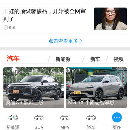
王虹的顶级奢侈品，开始被全网审
判了
516
点击查看更多
汽车
新能源
新车
视频
奥迪Q6 黑武士版
MG 4X 半固态智享版
新能源
SUV
MPV
轿车
更多