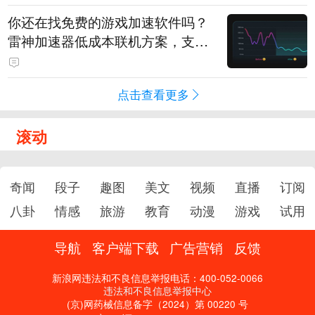
你还在找免费的游戏加速软件吗？
雷神加速器低成本联机方案，支持
免费试用
点击查看更多
滚动
奇闻
段子
趣图
美文
视频
直播
订阅
八卦
情感
旅游
教育
动漫
游戏
试用
导航
客户端下载
广告营销
反馈
新浪网违法和不良信息举报电话：400-052-0066
违法和不良信息举报中心
(京)网药械信息备字（2024）第 00220 号