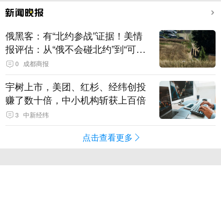
俄黑客：有“北约参战”证据！美情
报评估：从“俄不会碰北约”到“可能
发动有限攻击”
0
成都商报
宇树上市，美团、红杉、经纬创投
赚了数十倍，中小机构斩获上百倍
3
中新经纬
点击查看更多