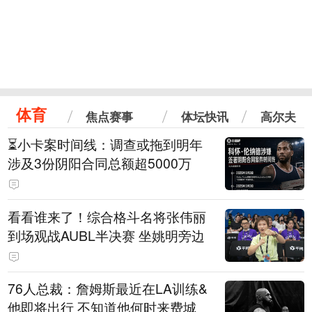
体育
焦点赛事
体坛快讯
高尔夫
⏳️小卡案时间线：调查或拖到明年
涉及3份阴阳合同总额超5000万
看看谁来了！综合格斗名将张伟丽
到场观战AUBL半决赛 坐姚明旁边
76人总裁：詹姆斯最近在LA训练&
他即将出行 不知道他何时来费城