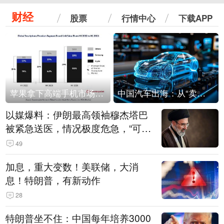
财经
股票
行情中心
下载APP
苹果拿下高端手机市场65%的份额：iPhone 17系列功不可没
中国汽车出海：从“卖出去”到“走进去”
以媒爆料：伊朗最高领袖穆杰塔巴
被紧急送医，情况极度危急，“可能
随时会死去”
49
加息，重大变数！美联储，大消
息！特朗普，有新动作
28
特朗普坐不住：中国每年培养3000