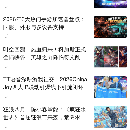
打造旗舰供电方案
2026年6大热门手游加速器盘点：
国服、外服与多设备支持
时空回溯，热血归来！科加斯正式
登陆峡谷，英雄之力降临符文乱
斗！
TT语音深耕游戏社交，2026China
Joy四大IP联动引爆线下引流闭环
狂浪八月，陈小春掌舵！《疯狂水
世界》首届狂浪节来袭，荒岛求生
直播即将开启