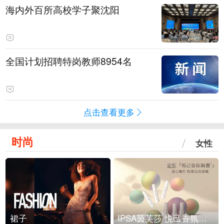
海内外百所高校学子聚沈阳
全国计划招聘特岗教师8954名
点击查看更多
时尚
女性
裙子
IPSA茵芙莎 悦己香氛凝露上市