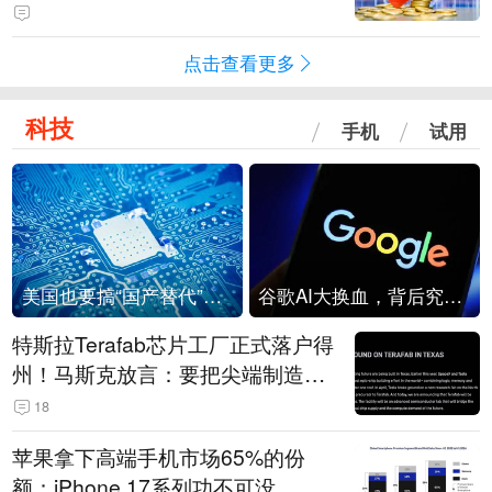
可能包括中国本土基金及产业资本
点击查看更多
科技
手机
试用
美国也要搞“国产替代”？先算清三笔账
谷歌AI大换血，背后究竟发生了什么？
特斯拉Terafab芯片工厂正式落户得
州！马斯克放言：要把尖端制造带
回美国
18
苹果拿下高端手机市场65%的份
额：iPhone 17系列功不可没