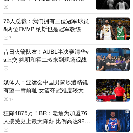
76人总裁：我们拥有三位冠军球员
&两位FMVP 纳斯也是冠军教练
7
昔日火箭队友！AUBL半决赛清华v
s上交 姚明和霍二叔来到现场观战
媒体人：亚运会中国男篮尽遣精锐
有望一雪前耻 女篮夺冠难度较大
17
狂降4875万！BR：老詹为加盟76
人接受史上最大降薪 比例高达92.
6%