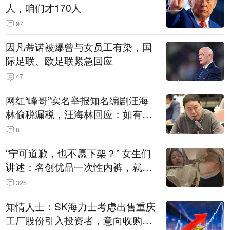
人，咱们才170人
97
因凡蒂诺被爆曾与女员工有染，国
际足联、欧足联紧急回应
47
网红“峰哥”实名举报知名编剧汪海
林偷税漏税，汪海林回应：如有违
法行为，相关机构自会进行评判和
8
处理
“宁可道歉，也不愿下架？” 女生们
讲述：名创优品一次性内裤，就
是“一次性社死”单品？
325
知情人士：SK海力士考虑出售重庆
工厂股份引入投资者，意向收购方