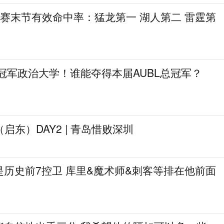
季后赛末节有效命中率：猛龙第一 湖人第二 雷霆第
冠军政治大学！谁能夺得本届AUBL总冠军？
启东）DAY2 | 青岛惜败深圳
历史前7控卫 库里&魔术师&刺客等排在他前面