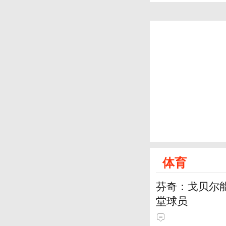
体育
芬奇：戈贝尔
堂球员