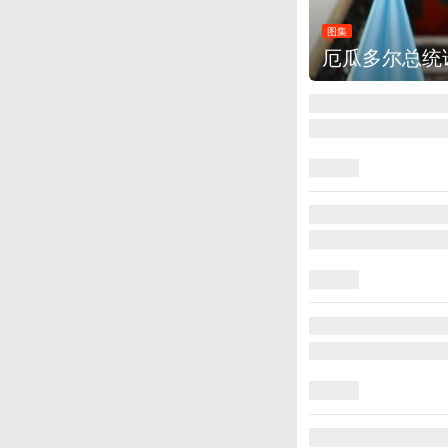
图集
厄瓜多尔总统