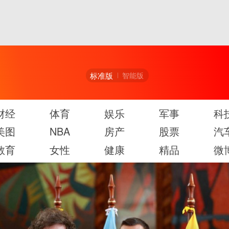
标准版
智能版
财经
体育
娱乐
军事
科
美图
NBA
房产
股票
汽
教育
女性
健康
精品
微