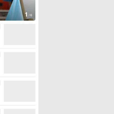
1
/
6