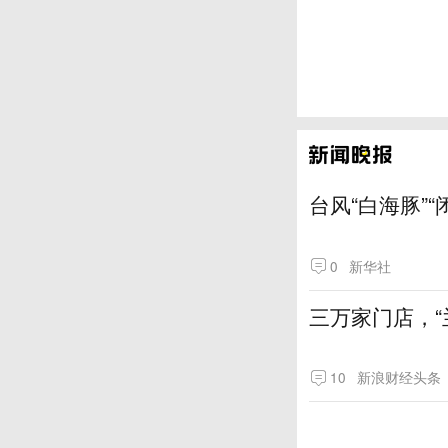
台风“白海豚”
0
新华社
三万家门店，“
10
新浪财经头条