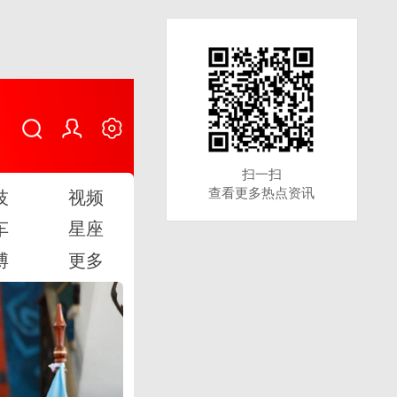
扫一扫
扫一扫
查看更多热点资讯
查看更多热点资讯
技
视频
车
星座
博
更多