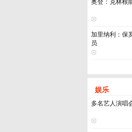
奥登：克林根
加里纳利：保
员
娱乐
多名艺人演唱