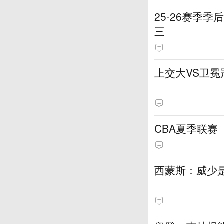
25-26赛季
三
上交大VS卫冕
CBA夏季联赛（
西蒙斯：威少是