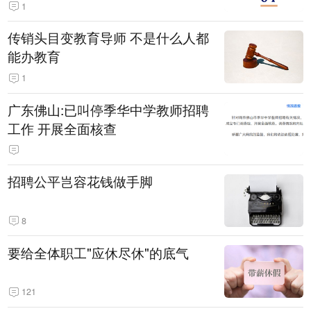
1
传销头目变教育导师 不是什么人都
能办教育
1
广东佛山:已叫停季华中学教师招聘
工作 开展全面核查
招聘公平岂容花钱做手脚
8
要给全体职工"应休尽休"的底气
121