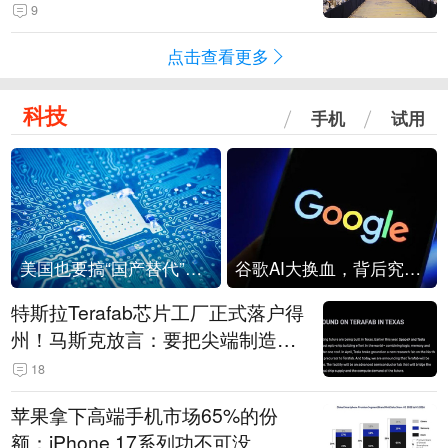
9
点击查看更多
科技
手机
试用
美国也要搞“国产替代”？先算清三笔账
谷歌AI大换血，背后究竟发生了什么？
特斯拉Terafab芯片工厂正式落户得
州！马斯克放言：要把尖端制造带
回美国
18
苹果拿下高端手机市场65%的份
额：iPhone 17系列功不可没