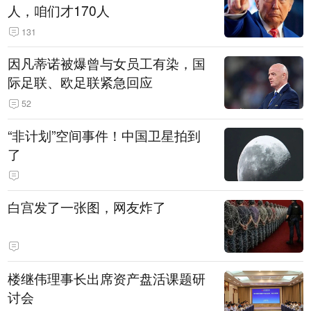
人，咱们才170人
131
因凡蒂诺被爆曾与女员工有染，国
际足联、欧足联紧急回应
52
“非计划”空间事件！中国卫星拍到
了
白宫发了一张图，网友炸了
楼继伟理事长出席资产盘活课题研
讨会