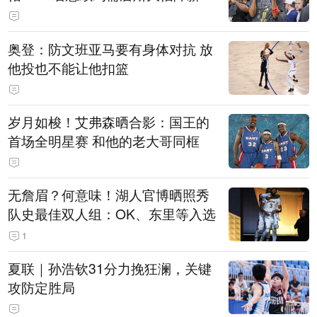
奥登：防文班亚马要有身体对抗 放
他投也不能让他扣篮
岁月如梭！艾弗森晒合影：国王的
首场全明星赛 和他的老大哥同框
无詹眉？何意味！湖人官博晒照秀
队史最佳双人组：OK、东里等入选
1
夏联｜孙浩钦31分力挽狂澜，关键
攻防定胜局