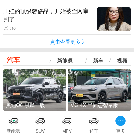
王虹的顶级奢侈品，开始被全网审
判了
516
点击查看更多
汽车
新能源
新车
视频
奥迪Q6 黑武士版
MG 4X 半固态智享版
新能源
SUV
MPV
轿车
更多