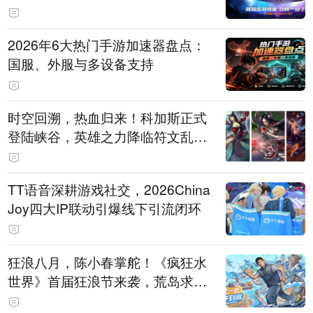
打造旗舰供电方案
2026年6大热门手游加速器盘点：
国服、外服与多设备支持
时空回溯，热血归来！科加斯正式
登陆峡谷，英雄之力降临符文乱
斗！
TT语音深耕游戏社交，2026China
Joy四大IP联动引爆线下引流闭环
狂浪八月，陈小春掌舵！《疯狂水
世界》首届狂浪节来袭，荒岛求生
直播即将开启