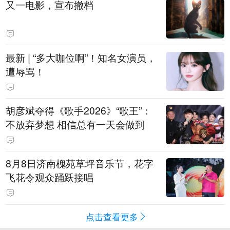
又一电影，宣布撤档
最新 | “多大咖位啊”！知名女演员，
遭辱骂！
胡彦斌夺得《歌手2026》“歌王”：
不放弃梦想 相信总有一天会做到
8月8日济南槐苑草坪音乐节，花字
飞花令观众踊跃接唱
点击查看更多