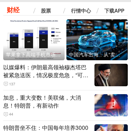
财经
股票
行情中心
下载APP
苹果拿下高端手机市场65%的份额：iPhone 17系列功不可没
中国汽车出海：从“卖出去”到“走进去”
以媒爆料：伊朗最高领袖穆杰塔巴
被紧急送医，情况极度危急，“可能
随时会死去”
137
加息，重大变数！美联储，大消
息！特朗普，有新动作
44
特朗普坐不住：中国每年培养3000