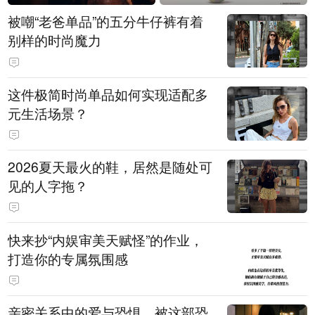
被嘲“老爸单品”的五分牛仔裤有着
别样的时尚魔力
这件极简时尚单品如何实现适配多
元生活场景？
2026夏天最火的鞋，居然是随处可
见的人字拖？
快来抄“内娱审美天赋怪”的作业，
打造你的专属氛围感
亲密关系中的爱与恐惧，被这部恐