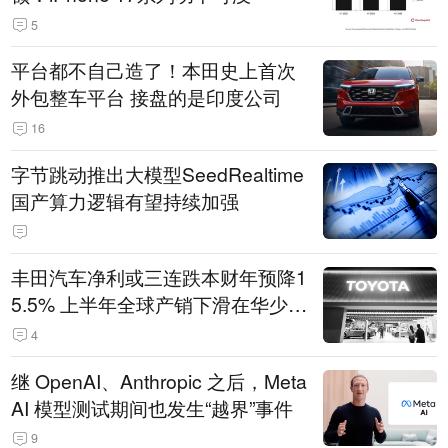
5
平台都不自己造了！本田史上首次
外包整车平台 接盘的是印度公司
16
字节跳动推出大模型SeedRealtime
国产算力逻辑有望持续加强
丰田汽车净利或三连跌本财年预降1
5.5% 上半年全球产销下滑在华少卖
14.3万辆
4
继 OpenAI、Anthropic 之后，Meta
AI 模型测试期间也发生“越界”事件
9