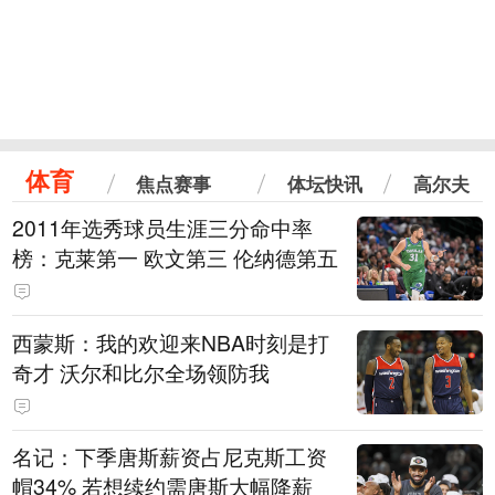
体育
焦点赛事
体坛快讯
高尔夫
2011年选秀球员生涯三分命中率
榜：克莱第一 欧文第三 伦纳德第五
西蒙斯：我的欢迎来NBA时刻是打
奇才 沃尔和比尔全场领防我
名记：下季唐斯薪资占尼克斯工资
帽34% 若想续约需唐斯大幅降薪