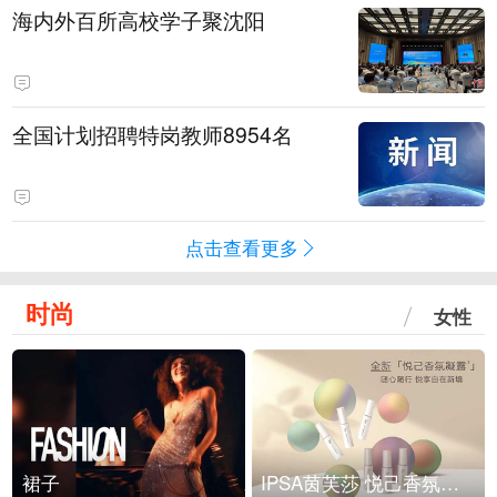
海内外百所高校学子聚沈阳
全国计划招聘特岗教师8954名
点击查看更多
时尚
女性
裙子
IPSA茵芙莎 悦己香氛凝露上市