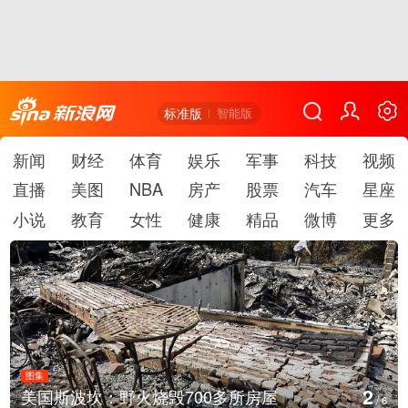
标准版
智能版
新闻
财经
体育
娱乐
军事
科技
视频
直播
美图
NBA
房产
股票
汽车
星座
小说
教育
女性
健康
精品
微博
更多
图集
2
美国斯波坎：野火烧毁700多所房屋
/
6