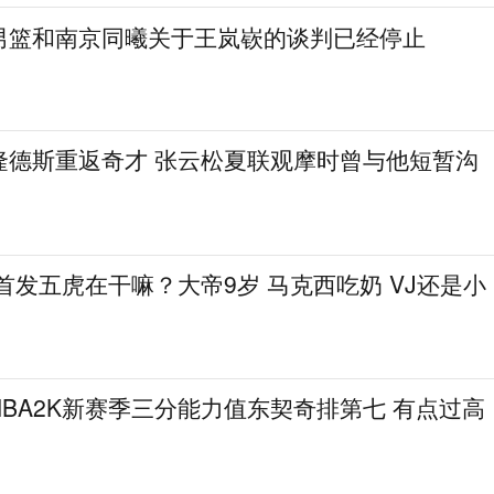
男篮和南京同曦关于王岚嵚的谈判已经停止
隆德斯重返奇才 张云松夏联观摩时曾与他短暂沟
在首发五虎在干嘛？大帝9岁 马克西吃奶 VJ还是小
BA2K新赛季三分能力值东契奇排第七 有点过高