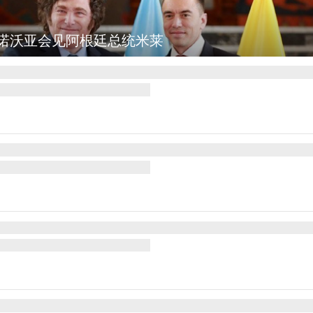
坎：野火烧毁700多所房屋