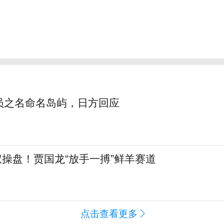
员之名命名岛屿，日方回应
全权操盘！贾国龙“放手一搏”鲜羊赛道
点击查看更多