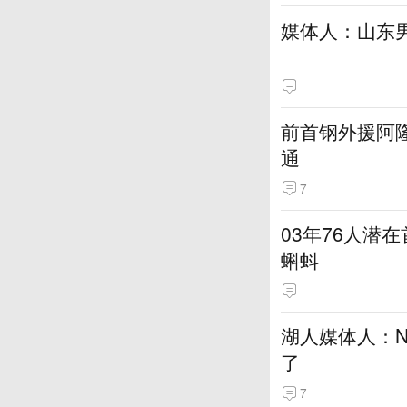
媒体人：山东
前首钢外援阿
通
7
03年76人潜
蝌蚪
湖人媒体人：N
了
7