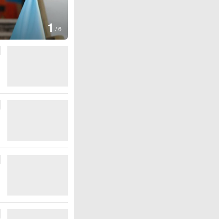
图集
2
叙利亚：大马士革发生爆炸
/
6