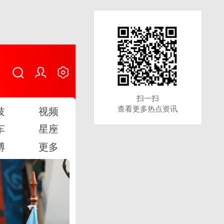
扫一扫
扫一扫
查看更多热点资讯
查看更多热点资讯
技
视频
车
星座
博
更多