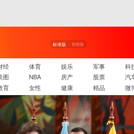
标准版
智能版
财经
体育
娱乐
军事
科
美图
NBA
房产
股票
汽
教育
女性
健康
精品
微