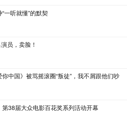
“一听就懂”的默契
知名演员，卖脸！
爱你中国》被骂摇滚圈“叛徒”，我不屑跟他们吵
，第38届大众电影百花奖系列活动开幕