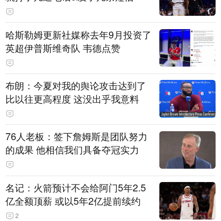
哈斯勒姆更新社媒称去年9月投资了
英超伊普斯维奇队 韦德点赞
布朗：今夏对我的舆论攻击达到了
比以往更高程度 这没出乎我意料
76人老板：签下詹姆斯是团队努力
的成果 他相信我们具备夺冠实力
名记：火箭预计不会给阿门5年2.5
亿全额顶薪 或以5年2亿提前续约
2