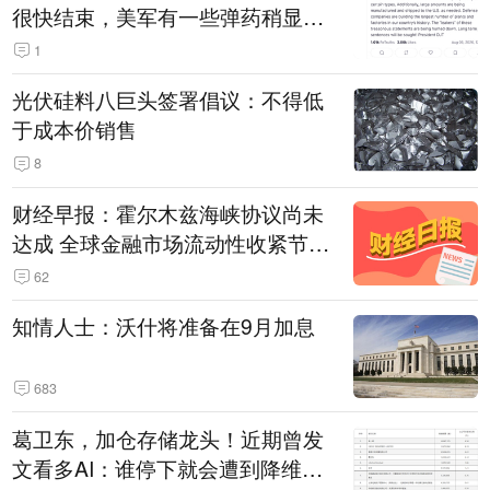
很快结束，美军有一些弹药稍显紧
张！伊朗公布拟议的海峡管理文本
1
光伏硅料八巨头签署倡议：不得低
于成本价销售
8
财经早报：霍尔木兹海峡协议尚未
达成 全球金融市场流动性收紧节奏
暂缓
62
知情人士：沃什将准备在9月加息
683
葛卫东，加仓存储龙头！近期曾发
文看多AI：谁停下就会遭到降维打