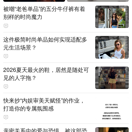
被嘲“老爸单品”的五分牛仔裤有着
别样的时尚魔力
这件极简时尚单品如何实现适配多
元生活场景？
2026夏天最火的鞋，居然是随处可
见的人字拖？
快来抄“内娱审美天赋怪”的作业，
打造你的专属氛围感
亲密关系中的爱与恐惧，被这部恐