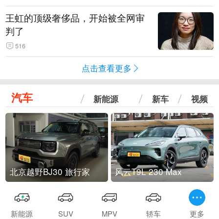
王虹的顶级奢侈品，开始被全网审
判了
516
点击查看更多
汽车
新能源
新车
视频
北京越野BJ30 旅行家
风云T9L 230 Max
新能源
SUV
MPV
轿车
更多