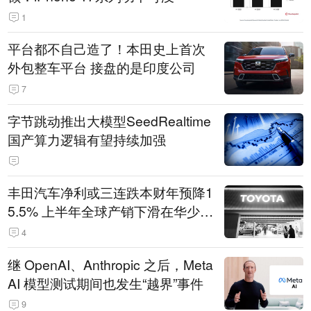
1
平台都不自己造了！本田史上首次
外包整车平台 接盘的是印度公司
7
字节跳动推出大模型SeedRealtime
国产算力逻辑有望持续加强
丰田汽车净利或三连跌本财年预降1
5.5% 上半年全球产销下滑在华少卖
14.3万辆
4
继 OpenAI、Anthropic 之后，Meta
AI 模型测试期间也发生“越界”事件
9