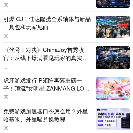
引爆 CJ！佳达隆携全系轴体与新品
工具包和玩家见面
《代号：对决》ChinaJoy首秀收
官：从线下爆满看见玩家的真实期
待
虎牙游戏发行IP矩阵再落重磅一
子！顶流“女明星”ZANMANG LOO
PY 正版3D消除手游《消消奇遇》
惊喜曝光
免费游戏加速器口令怎么用？外星
哈基米、外星喵兑换教程