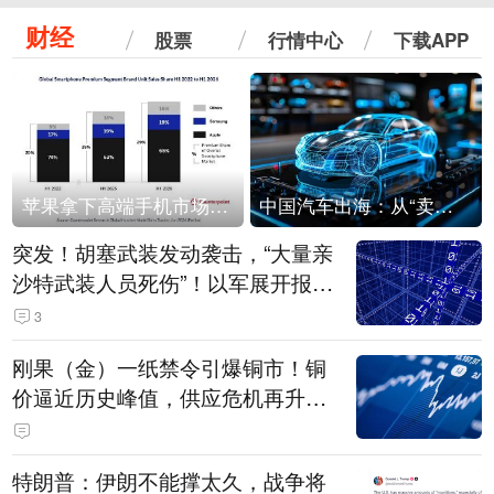
财经
股票
行情中心
下载APP
苹果拿下高端手机市场65%的份额：iPhone 17系列功不可没
中国汽车出海：从“卖出去”到“走进去”
突发！胡塞武装发动袭击，“大量亲
沙特武装人员死伤”！以军展开报复
性空袭
3
刚果（金）一纸禁令引爆铜市！铜
价逼近历史峰值，供应危机再升
级？
特朗普：伊朗不能撑太久，战争将