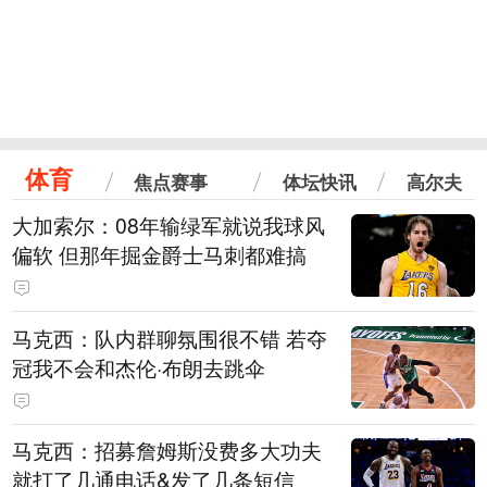
体育
焦点赛事
体坛快讯
高尔夫
大加索尔：08年输绿军就说我球风
偏软 但那年掘金爵士马刺都难搞
马克西：队内群聊氛围很不错 若夺
冠我不会和杰伦·布朗去跳伞
马克西：招募詹姆斯没费多大功夫
就打了几通电话&发了几条短信