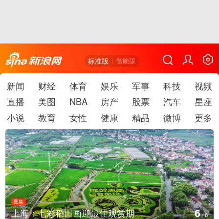
标准版
智能版
新闻
财经
体育
娱乐
军事
科技
视频
直播
美图
NBA
房产
股票
汽车
星座
小说
教育
女性
健康
精品
微博
更多
图集
6
上海：七彩稻田画迎最佳观赏期
/
6