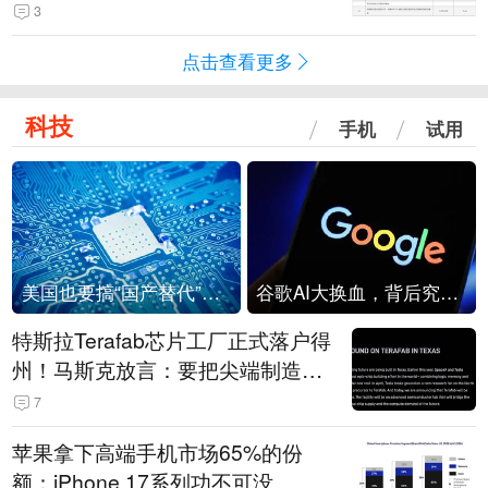
击
3
点击查看更多
科技
手机
试用
美国也要搞“国产替代”？先算清三笔账
谷歌AI大换血，背后究竟发生了什么？
特斯拉Terafab芯片工厂正式落户得
州！马斯克放言：要把尖端制造带
回美国
7
苹果拿下高端手机市场65%的份
额：iPhone 17系列功不可没