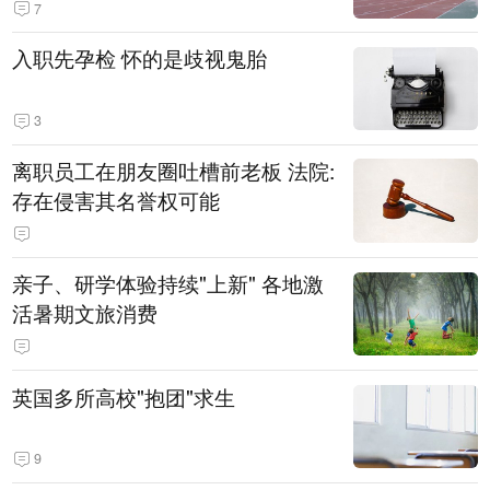
7
入职先孕检 怀的是歧视鬼胎
3
离职员工在朋友圈吐槽前老板 法院:
存在侵害其名誉权可能
亲子、研学体验持续"上新" 各地激
活暑期文旅消费
英国多所高校"抱团"求生
9