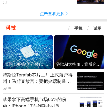
点击查看更多
科技
手机
试用
美国也要搞“国产替代”？先算清三笔账
谷歌AI大换血，背后究竟发生了什么？
特斯拉Terafab芯片工厂正式落户得
州！马斯克放言：要把尖端制造带
回美国
16
苹果拿下高端手机市场65%的份
额：iPhone 17系列功不可没