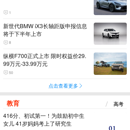
1
新世代BMW iX3长轴距版申报信息
将于下半年上市
8
纵横F700正式上市 限时权益价29.
99万元-33.99万元
50
点击查看更多
教育
高考
416分、初试第一！为鼓励初中生
女儿 41岁妈妈考上了研究生