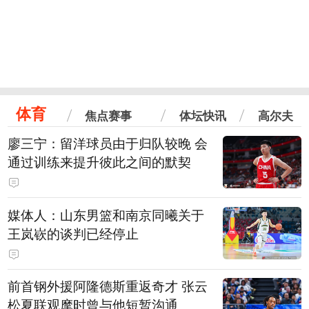
体育
焦点赛事
体坛快讯
高尔夫
廖三宁：留洋球员由于归队较晚 会
通过训练来提升彼此之间的默契
媒体人：山东男篮和南京同曦关于
王岚嵚的谈判已经停止
前首钢外援阿隆德斯重返奇才 张云
松夏联观摩时曾与他短暂沟通