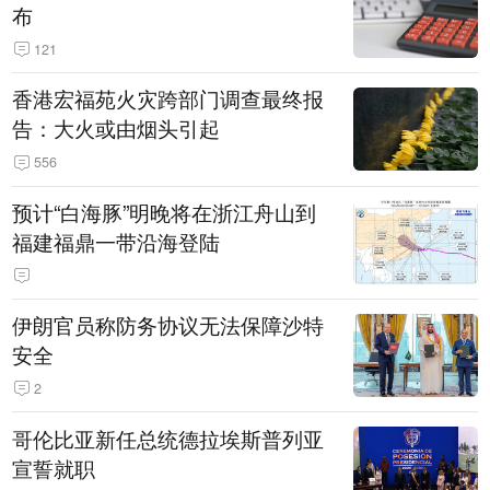
布
121
香港宏福苑火灾跨部门调查最终报
告：大火或由烟头引起
556
预计“白海豚”明晚将在浙江舟山到
福建福鼎一带沿海登陆
伊朗官员称防务协议无法保障沙特
安全
2
哥伦比亚新任总统德拉埃斯普列亚
宣誓就职