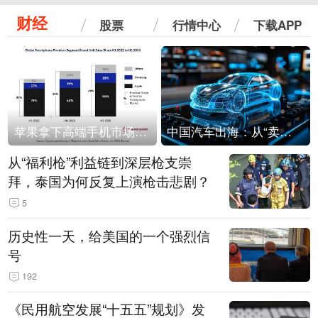
财经
股票
行情中心
下载APP
苹果拿下高端手机市场65%的份额：iPhone 17系列功不可没
中国汽车出海：从“卖出去”到“走进去”
从“福利枪”利益链到深层枪支崇
拜，泰国为何反复上演枪击悲剧？
5
历史性一天，给美国的一个强烈信
号
192
《民用航空发展“十五五”规划》发