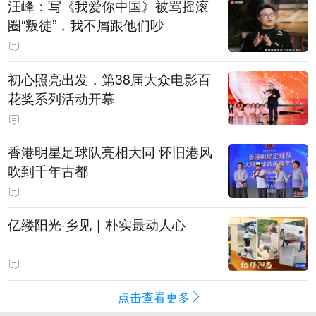
汪峰：写《我爱你中国》被骂摇滚
圈“叛徒”，我不屑跟他们吵
初心照亮出发，第38届大众电影百
花奖系列活动开幕
香港明星足球队亮相大同 怀旧港风
吹到千年古都
亿缕阳光·乡见｜朴实最动人心
点击查看更多