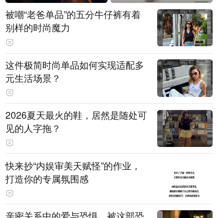
被嘲“老爸单品”的五分牛仔裤有着
别样的时尚魔力
这件极简时尚单品如何实现适配多
元生活场景？
2026夏天最火的鞋，居然是随处可
见的人字拖？
快来抄“内娱审美天赋怪”的作业，
打造你的专属氛围感
亲密关系中的爱与恐惧，被这部恐