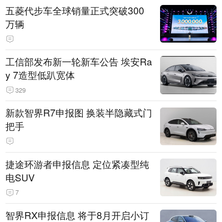
五菱代步车全球销量正式突破300
万辆
工信部发布新一轮新车公告 埃安Ra
y 7造型低趴宽体
329
新款智界R7申报图 换装半隐藏式门
把手
捷途环游者申报信息 定位紧凑型纯
电SUV
7
智界RX申报信息 将于8月开启小订