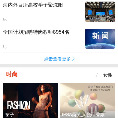
海内外百所高校学子聚沈阳
全国计划招聘特岗教师8954名
点击查看更多
时尚
女性
裙子
IPSA茵芙莎 悦己香氛凝露上市