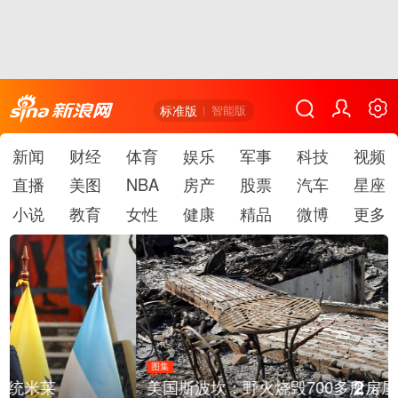
标准版
智能版
新闻
财经
体育
娱乐
军事
科技
视频
直播
美图
NBA
房产
股票
汽车
星座
小说
教育
女性
健康
精品
微博
更多
图集
2
美国斯波坎：野火烧毁700多所房屋
/
6