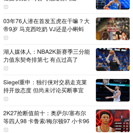
03年76人潜在首发五虎在干嘛？大
帝9岁 马克西吃奶 VJ还是小蝌蚪
湖人媒体人：NBA2K新赛季三分能
力值东契奇排第七 有点过高了
Siegel重申：独行侠对交易走克莱
持开放态度 但尚未讨论买断事宜
2K27抢断值前十：奥萨尔/塞布尔
等四人98 卡鲁索/梅尔顿97 小卡96