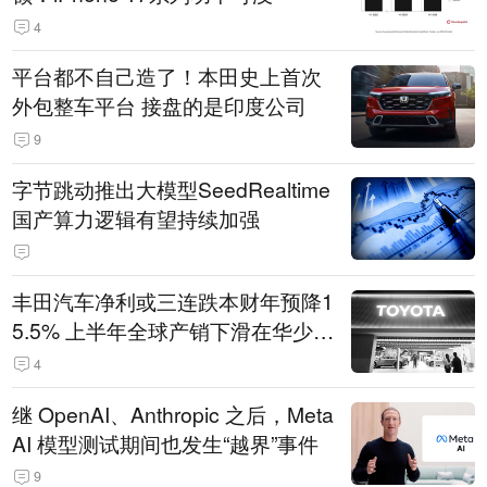
4
平台都不自己造了！本田史上首次
外包整车平台 接盘的是印度公司
9
字节跳动推出大模型SeedRealtime
国产算力逻辑有望持续加强
丰田汽车净利或三连跌本财年预降1
5.5% 上半年全球产销下滑在华少卖
14.3万辆
4
继 OpenAI、Anthropic 之后，Meta
AI 模型测试期间也发生“越界”事件
9