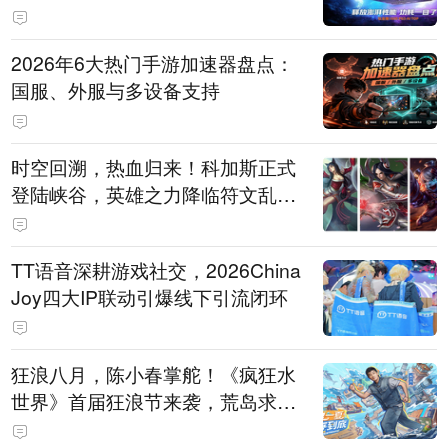
打造旗舰供电方案
2026年6大热门手游加速器盘点：
国服、外服与多设备支持
时空回溯，热血归来！科加斯正式
登陆峡谷，英雄之力降临符文乱
斗！
TT语音深耕游戏社交，2026China
Joy四大IP联动引爆线下引流闭环
狂浪八月，陈小春掌舵！《疯狂水
世界》首届狂浪节来袭，荒岛求生
直播即将开启