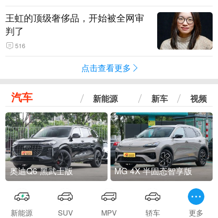
王虹的顶级奢侈品，开始被全网审
判了
516
点击查看更多
汽车
新能源
新车
视频
奥迪Q6 黑武士版
MG 4X 半固态智享版
新能源
SUV
MPV
轿车
更多