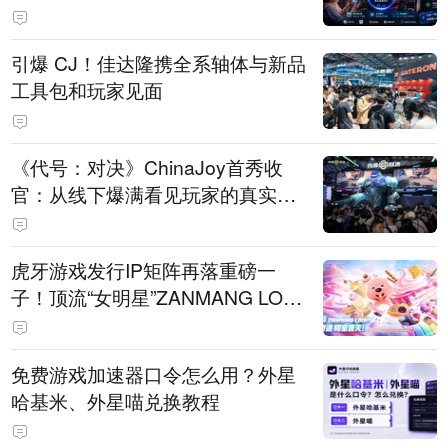
引爆 CJ！佳达隆携全系轴体与新品
工具包和玩家见面
《代号：对决》ChinaJoy首秀收
官：从线下爆满看见玩家的真实期
待
虎牙游戏发行IP矩阵再落重磅一
子！顶流“女明星”ZANMANG LOO
PY 正版3D消除手游《消消奇遇》
惊喜曝光
免费游戏加速器口令怎么用？外星
哈基米、外星喵兑换教程