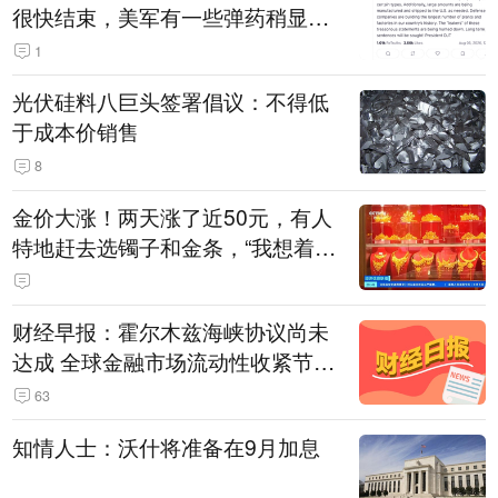
很快结束，美军有一些弹药稍显紧
张！伊朗公布拟议的海峡管理文本
1
光伏硅料八巨头签署倡议：不得低
于成本价销售
8
金价大涨！两天涨了近50元，有人
特地赶去选镯子和金条，“我想着买
起来可以保值，小批量进一些货”
财经早报：霍尔木兹海峡协议尚未
达成 全球金融市场流动性收紧节奏
暂缓
63
知情人士：沃什将准备在9月加息