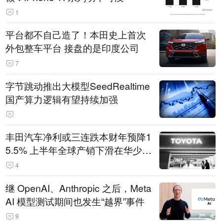
1
平台都不自己造了！本田史上首次
外包整车平台 接盘的是印度公司
7
字节跳动推出大模型SeedRealtime
国产算力逻辑有望持续加强
丰田汽车净利或三连跌本财年预降1
5.5% 上半年全球产销下滑在华少卖
14.3万辆
4
继 OpenAI、Anthropic 之后，Meta
AI 模型测试期间也发生“越界”事件
9