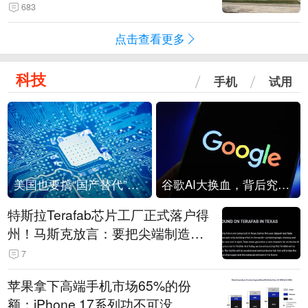
683
点击查看更多
科技
手机
试用
美国也要搞“国产替代”？先算清三笔账
谷歌AI大换血，背后究竟发生了什么？
特斯拉Terafab芯片工厂正式落户得
州！马斯克放言：要把尖端制造带
回美国
7
苹果拿下高端手机市场65%的份
额：iPhone 17系列功不可没