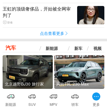
王虹的顶级奢侈品，开始被全网审
判了
516
点击查看更多
汽车
新能源
新车
视频
北京越野BJ30 旅行家
风云T9L 230 Max
新能源
SUV
MPV
轿车
更多