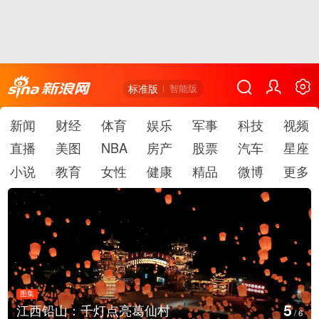
标准版
智能版
新闻
财经
体育
娱乐
军事
科技
视频
直播
美图
NBA
房产
股票
汽车
星座
小说
教育
女性
健康
精品
微博
更多
图集
5
江西铅山：千灯点亮葛仙村
/
6