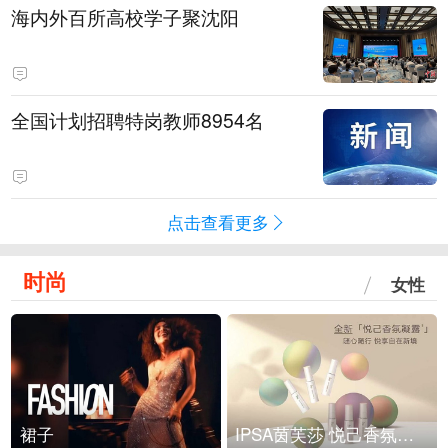
海内外百所高校学子聚沈阳
全国计划招聘特岗教师8954名
点击查看更多
时尚
女性
裙子
IPSA茵芙莎 悦己香氛凝露上市