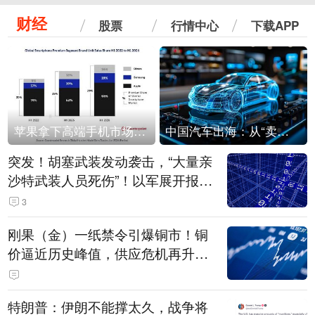
财经
股票
行情中心
下载APP
苹果拿下高端手机市场65%的份额：iPhone 17系列功不可没
中国汽车出海：从“卖出去”到“走进去”
突发！胡塞武装发动袭击，“大量亲
沙特武装人员死伤”！以军展开报复
性空袭
3
刚果（金）一纸禁令引爆铜市！铜
价逼近历史峰值，供应危机再升
级？
特朗普：伊朗不能撑太久，战争将