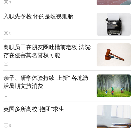
7
入职先孕检 怀的是歧视鬼胎
3
离职员工在朋友圈吐槽前老板 法院:
存在侵害其名誉权可能
亲子、研学体验持续"上新" 各地激
活暑期文旅消费
英国多所高校"抱团"求生
9