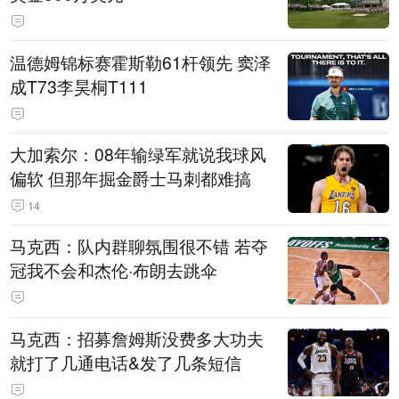
温德姆锦标赛霍斯勒61杆领先 窦泽
成T73李昊桐T111
大加索尔：08年输绿军就说我球风
偏软 但那年掘金爵士马刺都难搞
14
马克西：队内群聊氛围很不错 若夺
冠我不会和杰伦·布朗去跳伞
马克西：招募詹姆斯没费多大功夫
就打了几通电话&发了几条短信