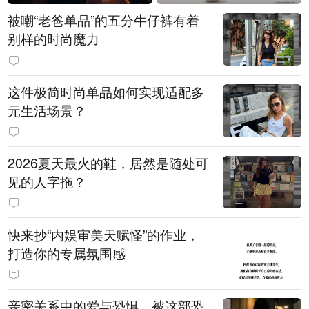
被嘲“老爸单品”的五分牛仔裤有着
别样的时尚魔力
这件极简时尚单品如何实现适配多
元生活场景？
2026夏天最火的鞋，居然是随处可
见的人字拖？
快来抄“内娱审美天赋怪”的作业，
打造你的专属氛围感
亲密关系中的爱与恐惧，被这部恐