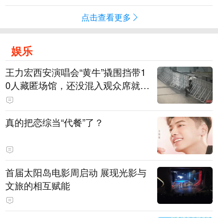
点击查看更多
娱乐
王力宏西安演唱会“黄牛”撬围挡带1
0人藏匿场馆，还没混入观众席就被
抓
真的把恋综当“代餐”了？
首届太阳岛电影周启动 展现光影与
文旅的相互赋能