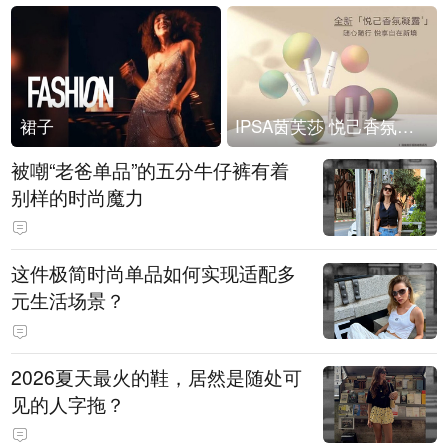
裙子
IPSA茵芙莎 悦己香氛凝露上市
被嘲“老爸单品”的五分牛仔裤有着
别样的时尚魔力
这件极简时尚单品如何实现适配多
元生活场景？
2026夏天最火的鞋，居然是随处可
见的人字拖？