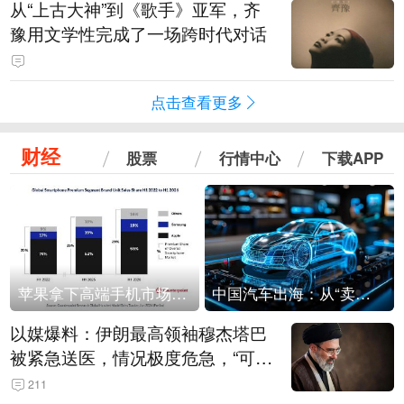
从“上古大神”到《歌手》亚军，齐
豫用文学性完成了一场跨时代对话
点击查看更多
财经
股票
行情中心
下载APP
苹果拿下高端手机市场65%的份额：iPhone 17系列功不可没
中国汽车出海：从“卖出去”到“走进去”
以媒爆料：伊朗最高领袖穆杰塔巴
被紧急送医，情况极度危急，“可能
随时会死去”
211