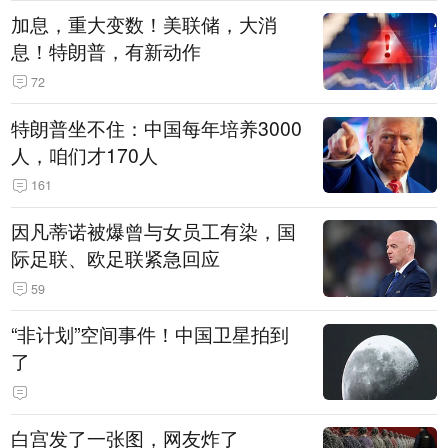
加息，重大变数！美联储，大消
息！特朗普，有新动作
72
特朗普坐不住：中国每年培养3000
人，咱们才170人
161
因凡蒂诺被爆曾与女员工有染，国
际足联、欧足联紧急回应
59
“非计划”空间事件！中国卫星拍到
了
白宫发了一张图，网友炸了