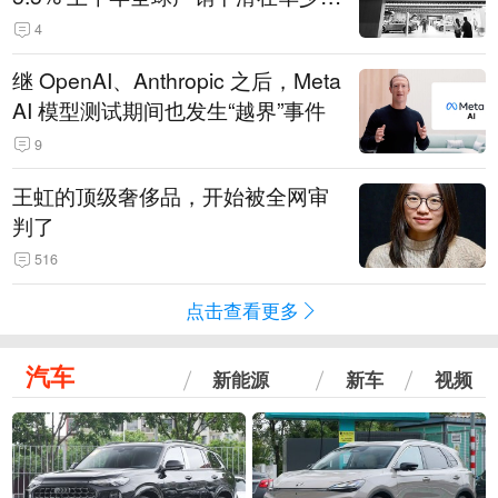
14.3万辆
4
继 OpenAI、Anthropic 之后，Meta
AI 模型测试期间也发生“越界”事件
9
王虹的顶级奢侈品，开始被全网审
判了
516
点击查看更多
汽车
新能源
新车
视频