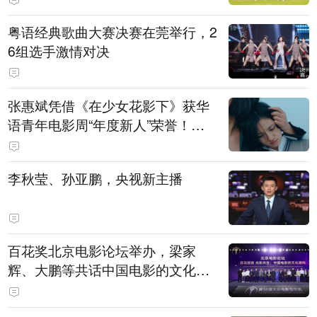
粤语经典歌曲大赛决赛在莞举行，2
6组选手激情对决
张惠斌凭借《在少女花影下》获华
语青年电影周“年度新人”荣誉！该
电影全程在广州取景，采用粤语对
白，主演均为广州本土演员
李秋莹、孙亚鹏，央视新主播
百花奖北京电影论坛举办，梁家
辉、大鹏等共话中国电影的文化建
构