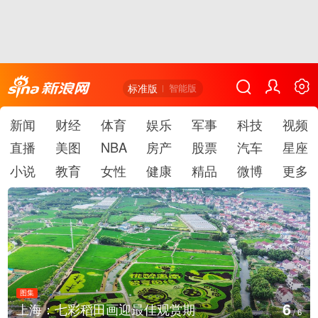
标准版
智能版
新闻
财经
体育
娱乐
军事
科技
视频
直播
美图
NBA
房产
股票
汽车
星座
小说
教育
女性
健康
精品
微博
更多
图集
6
上海：七彩稻田画迎最佳观赏期
/
6