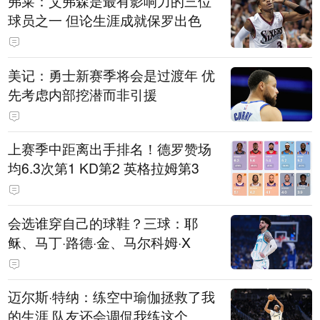
弗莱：艾弗森是最有影响力的三位
球员之一 但论生涯成就保罗出色
美记：勇士新赛季将会是过渡年 优
先考虑内部挖潜而非引援
上赛季中距离出手排名！德罗赞场
均6.3次第1 KD第2 英格拉姆第3
会选谁穿自己的球鞋？三球：耶
稣、马丁·路德·金、马尔科姆·X
迈尔斯·特纳：练空中瑜伽拯救了我
的生涯 队友还会调侃我练这个