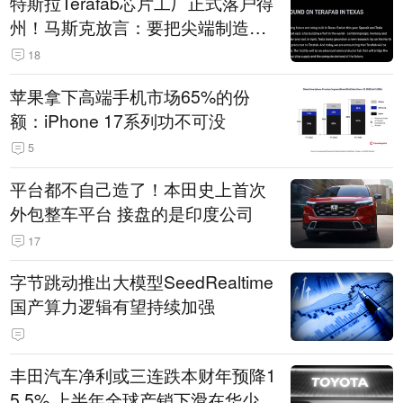
特斯拉Terafab芯片工厂正式落户得
州！马斯克放言：要把尖端制造带
回美国
18
苹果拿下高端手机市场65%的份
额：iPhone 17系列功不可没
5
平台都不自己造了！本田史上首次
外包整车平台 接盘的是印度公司
17
字节跳动推出大模型SeedRealtime
国产算力逻辑有望持续加强
丰田汽车净利或三连跌本财年预降1
5.5% 上半年全球产销下滑在华少卖