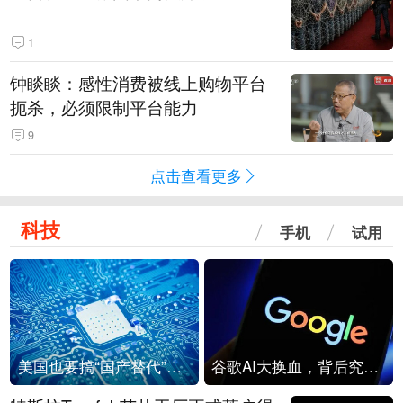
1
钟睒睒：感性消费被线上购物平台
扼杀，必须限制平台能力
9
点击查看更多
科技
手机
试用
美国也要搞“国产替代”？先算清三笔账
谷歌AI大换血，背后究竟发生了什么？