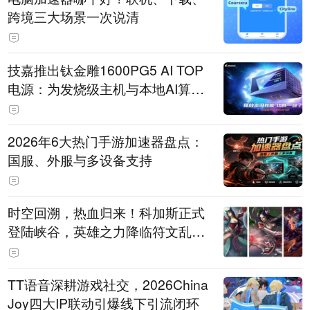
跨境三大场景一次说清
技嘉推出钛金雕1600PG5 AI TOP
电源：为发烧级主机与本地AI算力
打造旗舰供电方案
2026年6大热门手游加速器盘点：
国服、外服与多设备支持
时空回溯，热血归来！科加斯正式
登陆峡谷，英雄之力降临符文乱
斗！
TT语音深耕游戏社交，2026China
Joy四大IP联动引爆线下引流闭环