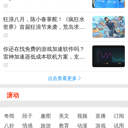
狂浪八月，陈小春掌舵！《疯狂水
世界》首届狂浪节来袭，荒岛求生
直播即将开启
你还在找免费的游戏加速软件吗？
雷神加速器低成本联机方案，支持
免费试用
点击查看更多
滚动
奇闻
段子
趣图
美文
视频
直播
订阅
八卦
情感
旅游
教育
动漫
游戏
试用