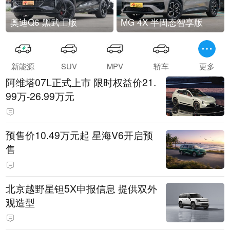
奥迪Q6 黑武士版
MG 4X 半固态智享版
新能源
SUV
MPV
轿车
更多
阿维塔07L正式上市 限时权益价21.
99万-26.99万元
预售价10.49万元起 星海V6开启预
售
北京越野星钽5X申报信息 提供双外
观造型