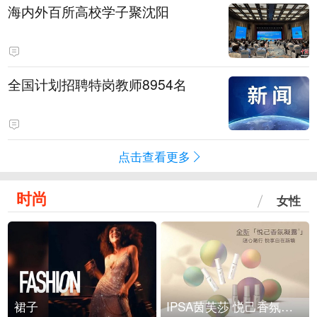
海内外百所高校学子聚沈阳
全国计划招聘特岗教师8954名
点击查看更多
时尚
女性
裙子
IPSA茵芙莎 悦己香氛凝露上市