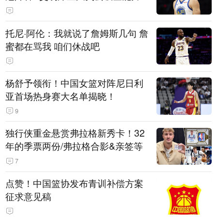
托尼·阿伦：我就说了詹姆斯几句 詹
蜜都在骂我 咱们休战吧
杨舒予领衔！中国女篮对阵尼日利
亚首场热身赛大名单揭晓！
9
独行侠重金悬赏弗拉格新秀卡！32
年的季票两份/弗拉格合影&亲签等
7
点赞！中国篮协发布青训补偿方案
征求意见稿