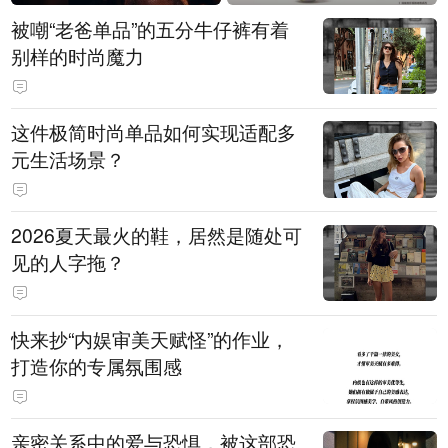
被嘲“老爸单品”的五分牛仔裤有着
别样的时尚魔力
这件极简时尚单品如何实现适配多
元生活场景？
2026夏天最火的鞋，居然是随处可
见的人字拖？
快来抄“内娱审美天赋怪”的作业，
打造你的专属氛围感
亲密关系中的爱与恐惧，被这部恐