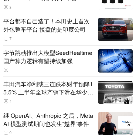
3
平台都不自己造了！本田史上首次
外包整车平台 接盘的是印度公司
7
字节跳动推出大模型SeedRealtime
国产算力逻辑有望持续加强
丰田汽车净利或三连跌本财年预降1
5.5% 上半年全球产销下滑在华少卖
14.3万辆
4
继 OpenAI、Anthropic 之后，Meta
AI 模型测试期间也发生“越界”事件
9