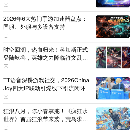
打造旗舰供电方案
2026年6大热门手游加速器盘点：
国服、外服与多设备支持
时空回溯，热血归来！科加斯正式
登陆峡谷，英雄之力降临符文乱
斗！
TT语音深耕游戏社交，2026China
Joy四大IP联动引爆线下引流闭环
狂浪八月，陈小春掌舵！《疯狂水
世界》首届狂浪节来袭，荒岛求生
直播即将开启