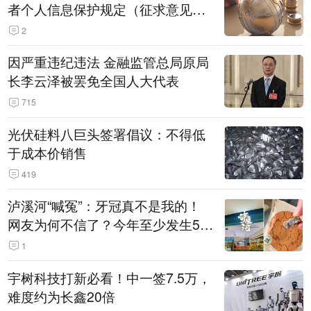
者个人信息保护规定（征求意见
稿）》公开征求意见
2
因严重违纪违法 金融监管总局原局
长李云泽被罢免全国人大代表
715
光伏硅料八巨头签署倡议：不得低
于成本价销售
419
泸溪河“喊冤”：牙冠真不是我的！
网友为何不信了？今年至少发生5
起“食品冤案”
1
宇树科技打新必看！中一签7.5万，
难度约为长鑫20倍