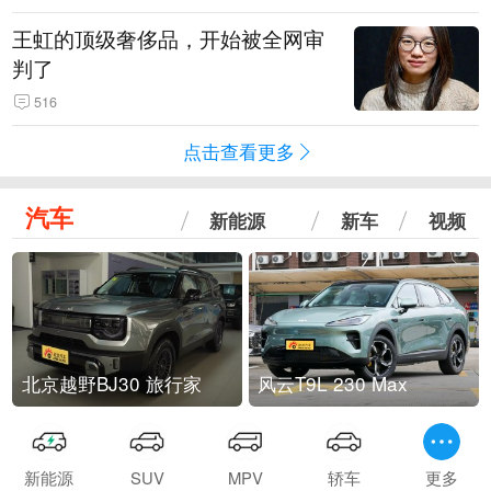
王虹的顶级奢侈品，开始被全网审
判了
516
点击查看更多
汽车
新能源
新车
视频
北京越野BJ30 旅行家
风云T9L 230 Max
新能源
SUV
MPV
轿车
更多