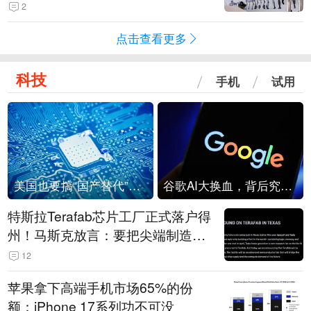
2
点击查看更多
科技
手机
试用
美国也要搞“国产替代”？先算清三笔账
谷歌AI大换血，背后究竟发生了什么？
特斯拉Terafab芯片工厂正式落户得
州！马斯克放言：要把尖端制造带
回美国
12
苹果拿下高端手机市场65%的份
额：iPhone 17系列功不可没