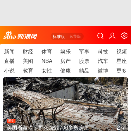
标准版
智能版
新闻
财经
体育
娱乐
军事
科技
视频
直播
美图
NBA
房产
股票
汽车
星座
小说
教育
女性
健康
精品
微博
更多
图集
3
多所房屋
叙利亚：大马士革发生爆炸
/
6