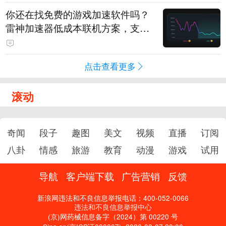
你还在找免费的游戏加速软件吗？
雷神加速器低成本联机方案，支持
免费试用
点击查看更多
滚动
奇闻
段子
趣图
美文
视频
直播
订阅
八卦
情感
旅游
教育
动漫
游戏
试用
导航
客户端下载
广告营销
反馈
新浪网违法和不良信息举报电话：400-052-0066
违法和不良信息举报中心
(京)网药械信息备字（2024）第 00220 号