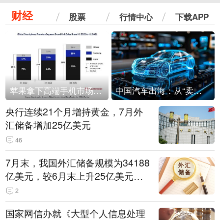
财经
股票
行情中心
下载APP
苹果拿下高端手机市场65%的份额：iPhone 17系列功不可没
中国汽车出海：从“卖出去”到“走进去”
央行连续21个月增持黄金，7月外
汇储备增加25亿美元
46
7月末，我国外汇储备规模为34188
亿美元，较6月末上升25亿美元，
升幅为0.07%
2
国家网信办就《大型个人信息处理