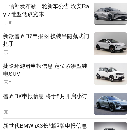
工信部发布新一轮新车公告 埃安Ra
y 7造型低趴宽体
61
新款智界R7申报图 换装半隐藏式门
把手
捷途环游者申报信息 定位紧凑型纯
电SUV
7
智界RX申报信息 将于8月开启小订
新世代BMW iX3长轴距版申报信息