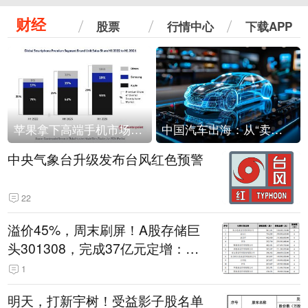
财经
股票
行情中心
下载APP
苹果拿下高端手机市场65%的份额：iPhone 17系列功不可没
中国汽车出海：从“卖出去”到“走进去”
中央气象台升级发布台风红色预警
22
溢价45%，周末刷屏！A股存储巨
头301308，完成37亿元定增：现
价386.6元，定增价560元
1
明天，打新宇树！受益影子股名单