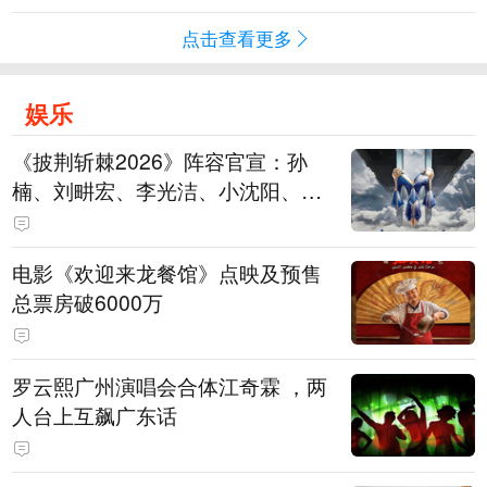
点击查看更多
娱乐
《披荆斩棘2026》阵容官宣：孙
楠、刘畊宏、李光洁、小沈阳、余
文乐、王传君等28位艺人
电影《欢迎来龙餐馆》点映及预售
总票房破6000万
罗云熙广州演唱会合体江奇霖 ，两
人台上互飙广东话