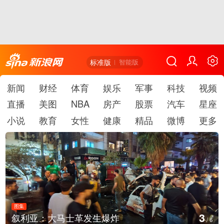
标准版
智能版
新闻
财经
体育
娱乐
军事
科技
视频
直播
美图
NBA
房产
股票
汽车
星座
小说
教育
女性
健康
精品
微博
更多
图集
3
叙利亚：大马士革发生爆炸
/
6