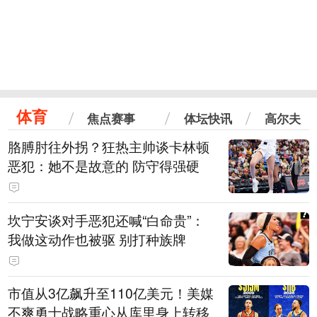
体育
焦点赛事
体坛快讯
高尔夫
胳膊肘往外拐？狂热主帅谈卡林顿
恶犯：她不是故意的 防守得强硬
坎宁安谈对手恶犯还喊“白命贵”：
我做这动作也被驱 别打种族牌
市值从3亿飙升至110亿美元！美媒
不爽勇士战略重心从库里身上转移