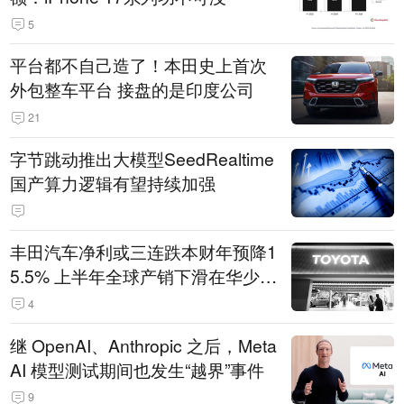
5
平台都不自己造了！本田史上首次
外包整车平台 接盘的是印度公司
21
字节跳动推出大模型SeedRealtime
国产算力逻辑有望持续加强
丰田汽车净利或三连跌本财年预降1
5.5% 上半年全球产销下滑在华少卖
14.3万辆
4
继 OpenAI、Anthropic 之后，Meta
AI 模型测试期间也发生“越界”事件
9