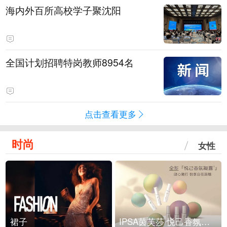
海内外百所高校学子聚沈阳
全国计划招聘特岗教师8954名
点击查看更多
时尚
女性
裙子
IPSA茵芙莎 悦己香氛凝露上市