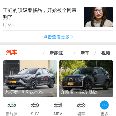
王虹的顶级奢侈品，开始被全网审
判了
516
点击查看更多
汽车
新能源
新车
视频
凡尔赛C5 X 驭不凡
探险者 四驱穿越版
新能源
SUV
MPV
轿车
更多