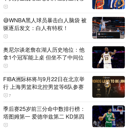
😅WNBA黑人球员暴击白人脑袋 被
驱逐后发文：白人有特权！
奥尼尔谈老詹在湖人历史地位：他
拿1个冠军能上桌 但坐不了中间位
FIBA洲际杯将与9月22日在北京举
行 上海男篮和北控男篮等6队参赛
7
季后赛25岁前三分命中数排行榜：
塔图姆第一 爱德华兹第二 KD第四