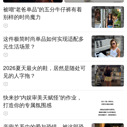
被嘲“老爸单品”的五分牛仔裤有着
别样的时尚魔力
这件极简时尚单品如何实现适配多
元生活场景？
2026夏天最火的鞋，居然是随处可
见的人字拖？
快来抄“内娱审美天赋怪”的作业，
打造你的专属氛围感
亲密关系中的爱与恐惧，被这部恐