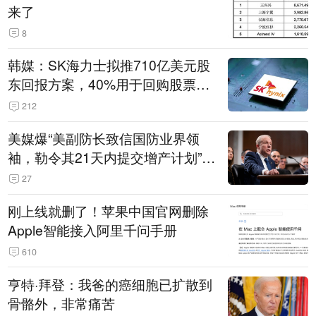
来了
8
韩媒：SK海力士拟推710亿美元股
东回报方案，40%用于回购股票，
相当于美股发行规模
212
美媒爆“美副防长致信国防业界领
袖，勒令其21天内提交增产计划”，
五角大楼回应
27
刚上线就删了！苹果中国官网删除
Apple智能接入阿里千问手册
610
亨特·拜登：我爸的癌细胞已扩散到
骨骼外，非常痛苦