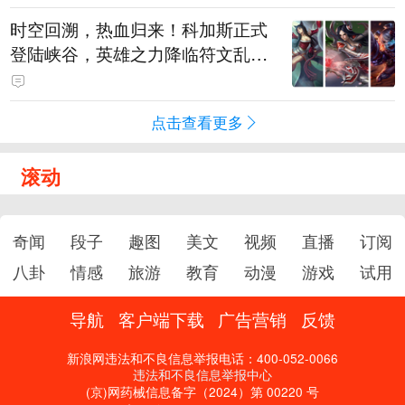
时空回溯，热血归来！科加斯正式
登陆峡谷，英雄之力降临符文乱
斗！
点击查看更多
滚动
奇闻
段子
趣图
美文
视频
直播
订阅
八卦
情感
旅游
教育
动漫
游戏
试用
导航
客户端下载
广告营销
反馈
新浪网违法和不良信息举报电话：400-052-0066
违法和不良信息举报中心
(京)网药械信息备字（2024）第 00220 号