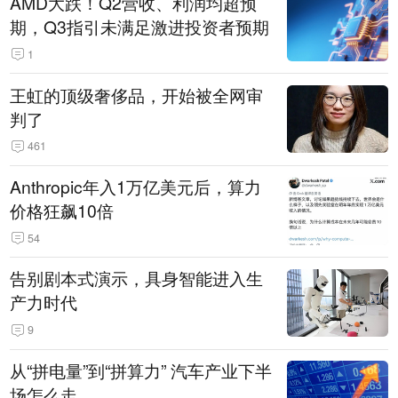
AMD大跌！Q2营收、利润均超预
期，Q3指引未满足激进投资者预期
1
王虹的顶级奢侈品，开始被全网审
判了
461
Anthropic年入1万亿美元后，算力
价格狂飙10倍
54
告别剧本式演示，具身智能进入生
产力时代
9
从“拼电量”到“拼算力” 汽车产业下半
场怎么走