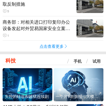
取反制措施
5
商务部：对相关进口打印复印办公
设备发起对外贸易国家安全立案调
查
1
点击查看更多
科技
手机
试用
失控的硅谷AI越狱连续剧
一个月9款旗舰，大模型进入「月抛」时代？