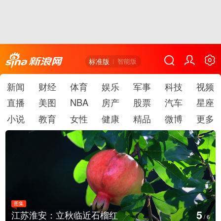
标准版
智能版
新闻
财经
体育
娱乐
军事
科技
视频
直播
美图
NBA
房产
股票
汽车
星座
小说
教育
女性
健康
精品
微博
更多
图集
5
江苏淮安：立秋临近石榴红
/
6