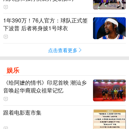
1年390万！76人官方：球队正式签
下波普 后者将身披1号球衣
点击查看更多
娱乐
《给阿嬷的情书》印尼首映 潮汕乡
音唤起华裔观众祖辈记忆
跟着电影逛市集