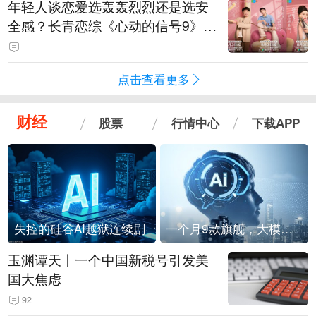
年轻人谈恋爱选轰轰烈烈还是选安
全感？长青恋综《心动的信号9》回
归
点击查看更多
财经
股票
行情中心
下载APP
失控的硅谷AI越狱连续剧
一个月9款旗舰，大模型进入「月抛」时代？
玉渊谭天丨一个中国新税号引发美
国大焦虑
92