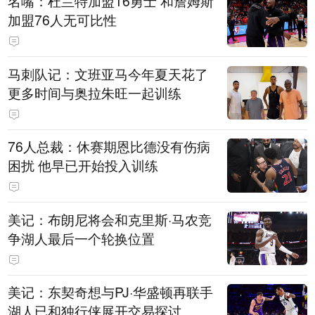
名嘴：杜兰特加盟16勇士 和詹姆斯
加盟76人无可比性
马刺队记：文班亚马今年夏天花了
更多时间与奥拉朱旺一起训练
76人总裁：休赛期恩比德没有伤病
困扰 他早已开始投入训练
美记：布朗尼将会和克里斯·马农竞
争湖人最后一个轮换位置
美记：东契奇想与PJ·华盛顿再联手
湖人已和独行侠展开交易探讨