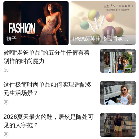
裙子
IPSA茵芙莎 悦己香氛凝露上市
被嘲“老爸单品”的五分牛仔裤有着
别样的时尚魔力
这件极简时尚单品如何实现适配多
元生活场景？
2026夏天最火的鞋，居然是随处可
见的人字拖？