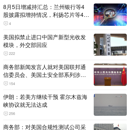
8月5日增减持汇总：兰州银行等4
股披露拟增持情况，利扬芯片等4股
拟减持（表）
4
美国拟禁止进口中国产新型光收发
模块，外交部回应
222
商务部新闻发言人就对美国联邦通
信委员会、美国土安全部系列涉华
消极措施实施反制答记者问
154
伊朗：若美方继续干预 霍尔木兹海
峡协议就无法达成
256
商务部：对美国合规性测试公司采