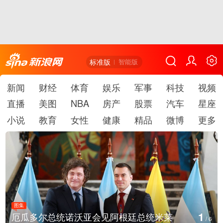
标准版
智能版
新闻
财经
体育
娱乐
军事
科技
视频
直播
美图
NBA
房产
股票
汽车
星座
小说
教育
女性
健康
精品
微博
更多
图集
1
厄瓜多尔总统诺沃亚会见阿根廷总统米莱
/
6