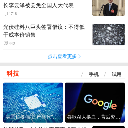
长李云泽被罢免全国人大代表
1718
光伏硅料八巨头签署倡议：不得低
于成本价销售
443
点击查看更多
科技
手机
试用
美国也要搞“国产替代”？先算清三笔账
谷歌AI大换血，背后究竟发生了什么？