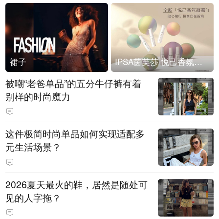
裙子
IPSA茵芙莎 悦己香氛凝露上市
被嘲“老爸单品”的五分牛仔裤有着
别样的时尚魔力
这件极简时尚单品如何实现适配多
元生活场景？
2026夏天最火的鞋，居然是随处可
见的人字拖？