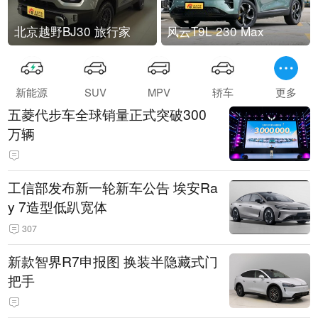
北京越野BJ30 旅行家
风云T9L 230 Max
新能源
SUV
MPV
轿车
更多
五菱代步车全球销量正式突破300
万辆
工信部发布新一轮新车公告 埃安Ra
y 7造型低趴宽体
307
新款智界R7申报图 换装半隐藏式门
把手