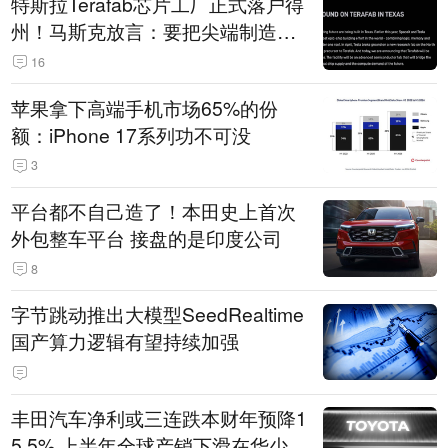
特斯拉Terafab芯片工厂正式落户得
州！马斯克放言：要把尖端制造带
回美国
16
苹果拿下高端手机市场65%的份
额：iPhone 17系列功不可没
3
平台都不自己造了！本田史上首次
外包整车平台 接盘的是印度公司
8
字节跳动推出大模型SeedRealtime
国产算力逻辑有望持续加强
丰田汽车净利或三连跌本财年预降1
5.5% 上半年全球产销下滑在华少卖