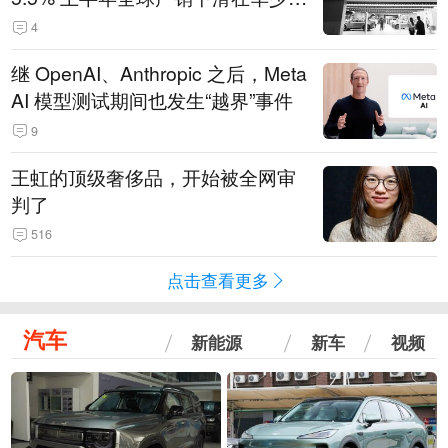
14.3万辆
4
继 OpenAI、Anthropic 之后，Meta
AI 模型测试期间也发生“越界”事件
9
王虹的顶级奢侈品，开始被全网审
判了
516
点击查看更多
汽车
新能源
新车
视频