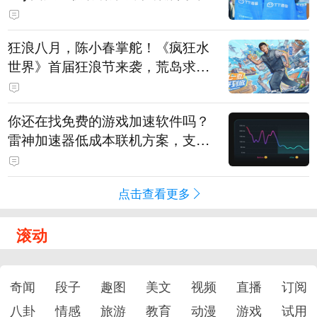
狂浪八月，陈小春掌舵！《疯狂水
世界》首届狂浪节来袭，荒岛求生
直播即将开启
你还在找免费的游戏加速软件吗？
雷神加速器低成本联机方案，支持
免费试用
点击查看更多
滚动
奇闻
段子
趣图
美文
视频
直播
订阅
八卦
情感
旅游
教育
动漫
游戏
试用