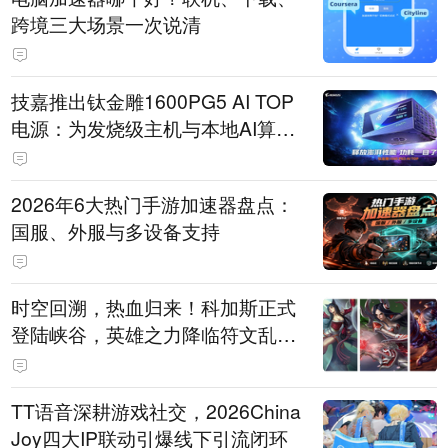
跨境三大场景一次说清
技嘉推出钛金雕1600PG5 AI TOP
电源：为发烧级主机与本地AI算力
打造旗舰供电方案
2026年6大热门手游加速器盘点：
国服、外服与多设备支持
时空回溯，热血归来！科加斯正式
登陆峡谷，英雄之力降临符文乱
斗！
TT语音深耕游戏社交，2026China
Joy四大IP联动引爆线下引流闭环