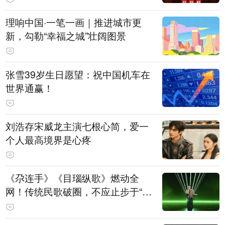
理响中国·一笔一画｜推进城市更
新，勾勒“幸福之城”壮阔图景
张雪39岁生日愿望：祝中国机车在
世界通赢！
刘浩存宋威龙主演七根心简，爱一
个人最高境界是心疼
《尕连手》《目瑙纵歌》燃动全
网！传统民歌破圈，不应止步于“上
头”