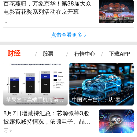
百花燕归，万象京华！第38届大众
电影百花奖系列活动在京开幕
点击查看更多
财经
股票
行情中心
下载APP
苹果拿下高端手机市场65%的份额：iPhone 17系列功不可没
中国汽车出海：从“卖出去”到“走进去”
8月7日增减持汇总：芯源微等3股
披露拟减持情况，依顿电子、晶华
微拟增持（表）
9