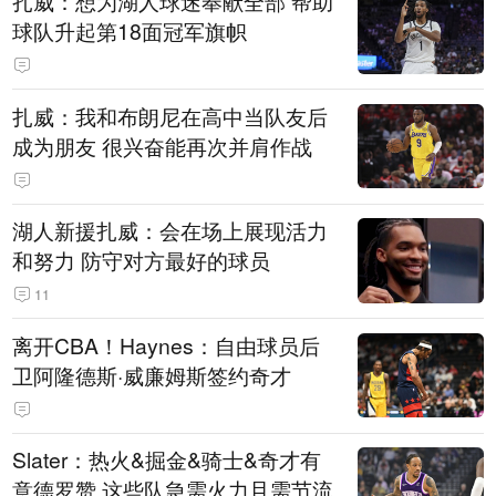
扎威：想为湖人球迷奉献全部 帮助
球队升起第18面冠军旗帜
扎威：我和布朗尼在高中当队友后
成为朋友 很兴奋能再次并肩作战
湖人新援扎威：会在场上展现活力
和努力 防守对方最好的球员
11
离开CBA！Haynes：自由球员后
卫阿隆德斯·威廉姆斯签约奇才
Slater：热火&掘金&骑士&奇才有
意德罗赞 这些队急需火力且需节流