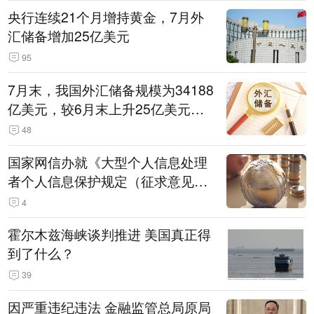
央行连续21个月增持黄金，7月外
汇储备增加25亿美元
95
7月末，我国外汇储备规模为34188
亿美元，较6月末上升25亿美元，
升幅为0.07%
48
国家网信办就《大型个人信息处理
者个人信息保护规定（征求意见
稿）》公开征求意见
4
霍尔木兹海峡谈判推进 美国真正得
到了什么？
39
因严重违纪违法 金融监管总局原局