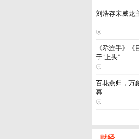
刘浩存宋威龙
《尕连手》《
于“上头”
百花燕归，万
幕
财经