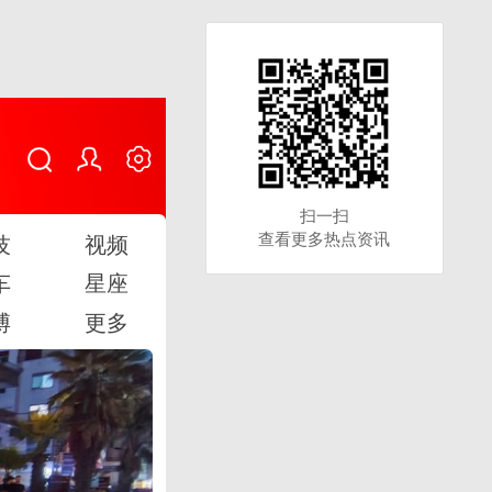
扫一扫
扫一扫
查看更多热点资讯
查看更多热点资讯
技
视频
车
星座
博
更多