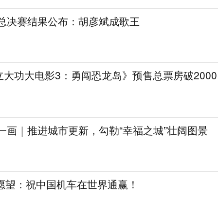
》总决赛结果公布：胡彦斌成歌王
大功大电影3：勇闯恐龙岛》预售总票房破2000
一画｜推进城市更新，勾勒“幸福之城”壮阔图景
日愿望：祝中国机车在世界通赢！