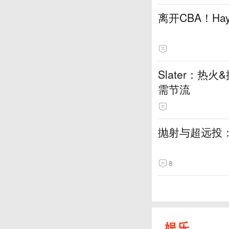
离开CBA！H
Slater：
需节流
抛射与超远投
8
娱乐