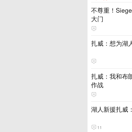
不尊重！Sie
大门
扎威：想为湖
扎威：我和布
作战
湖人新援扎威
11