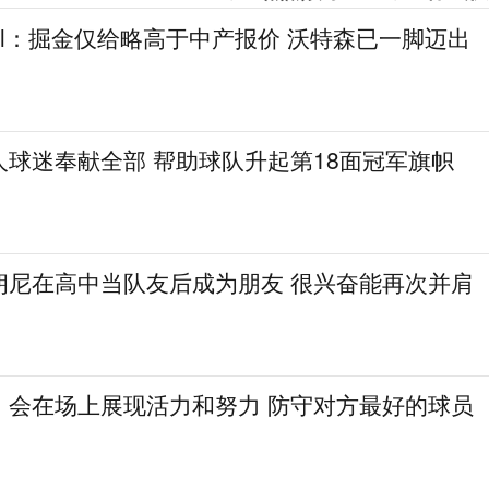
gel：掘金仅给略高于中产报价 沃特森已一脚迈出
人球迷奉献全部 帮助球队升起第18面冠军旗帜
朗尼在高中当队友后成为朋友 很兴奋能再次并肩
：会在场上展现活力和努力 防守对方最好的球员