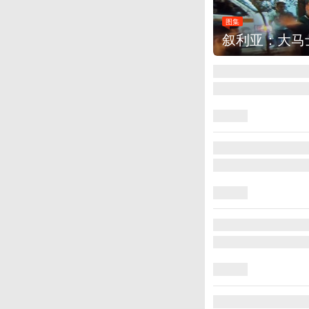
图集
云南弥