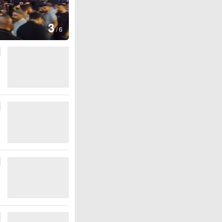
图集
4
江西铅山：千灯点亮葛仙村
/
6