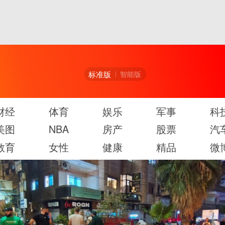
标准版
智能版
财经
体育
娱乐
军事
科
美图
NBA
房产
股票
汽
教育
女性
健康
精品
微