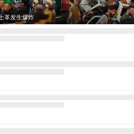
勒：欢庆火把节