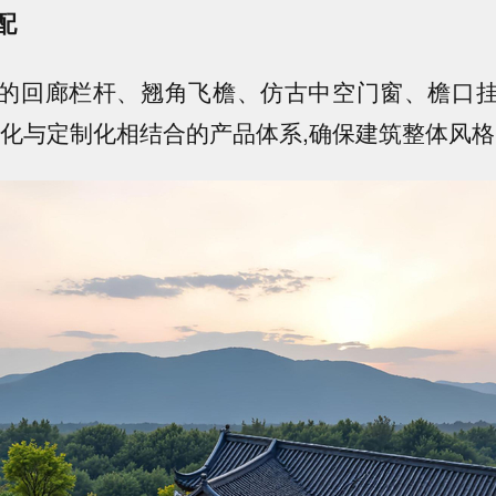
配
的回廊栏杆、翘角飞檐、仿古中空门窗、檐口
准化与定制化相结合的产品体系,确保建筑整体风