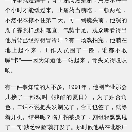
个小时才能缓过来。止痛药当糖吃，一顿两粒，
不然根本撑不住第二天。可一到镜头前，他演的
鹿子霖照样腰杆笔直、气势十足。观众哪看得出
他后背已经疼得冒冷汗？有一场戏拍完，他躺在
地上起不来，工作人员围了一圈，谁都不敢
喊“卡”——因为知道他一站起来，骨头又得嘎吱
响。
有一件事知道的人不多。1991年，他刚毕业那会
儿接了一部戏叫《残酷的夏日》，为了贴合角
色，二话不说把头发剃光了，合同也签了，就等
着开机。结果呢？临开拍被换了，剧组轻飘飘甩
了一句“缺乏经验”就打发了。那时候他站在北影厂