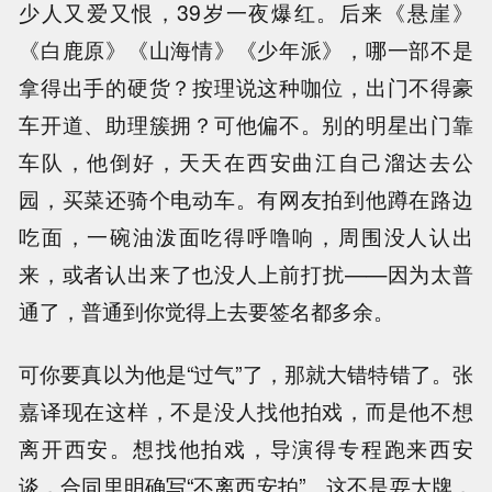
少人又爱又恨，39岁一夜爆红。后来《悬崖》
《白鹿原》《山海情》《少年派》，哪一部不是
拿得出手的硬货？按理说这种咖位，出门不得豪
车开道、助理簇拥？可他偏不。别的明星出门靠
车队，他倒好，天天在西安曲江自己溜达去公
园，买菜还骑个电动车。有网友拍到他蹲在路边
吃面，一碗油泼面吃得呼噜响，周围没人认出
来，或者认出来了也没人上前打扰——因为太普
通了，普通到你觉得上去要签名都多余。
可你要真以为他是“过气”了，那就大错特错了。张
嘉译现在这样，不是没人找他拍戏，而是他不想
离开西安。想找他拍戏，导演得专程跑来西安
谈，合同里明确写“不离西安拍”。这不是耍大牌，