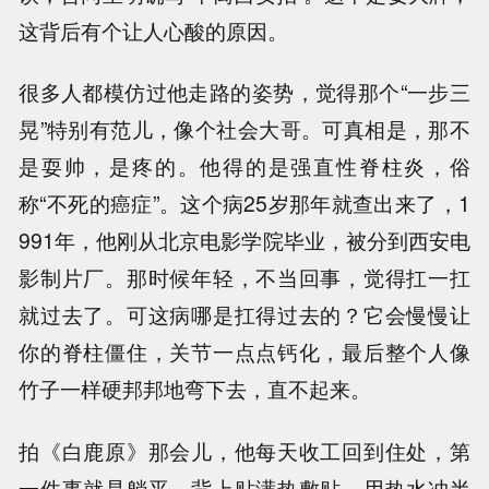
这背后有个让人心酸的原因。
很多人都模仿过他走路的姿势，觉得那个“一步三
晃”特别有范儿，像个社会大哥。可真相是，那不
是耍帅，是疼的。他得的是强直性脊柱炎，俗
称“不死的癌症”。这个病25岁那年就查出来了，1
991年，他刚从北京电影学院毕业，被分到西安电
影制片厂。那时候年轻，不当回事，觉得扛一扛
就过去了。可这病哪是扛得过去的？它会慢慢让
你的脊柱僵住，关节一点点钙化，最后整个人像
竹子一样硬邦邦地弯下去，直不起来。
拍《白鹿原》那会儿，他每天收工回到住处，第
一件事就是躺平，背上贴满热敷贴，用热水冲半