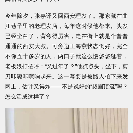
今年除夕，张嘉译又回西安理发了。那家藏在曲
江巷子里的老理发店，每年这时候他都来。头发
已经全白了，背弯得厉害，走在街上就是个普普
通通的西安大叔。可旁边王海燕状态倒好，完全
不像五十多岁的人，两口子就这么慢悠悠逛着，
老板娘打招呼：“又过年了？”他点点头，坐下，剪
刀咔嚓咔嚓响起来。这一幕要是被路人拍下来发
网上，估计又得炸——不是说好的“叔圈顶流”吗？
怎么活成这样了？