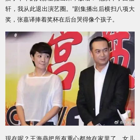
轩，我从此退出演艺圈。”剧集播出后横扫八项大
奖，张嘉译捧着奖杯在后台哭得像个孩子。
现在呢？王海燕把所有重心都放在家里了。女儿