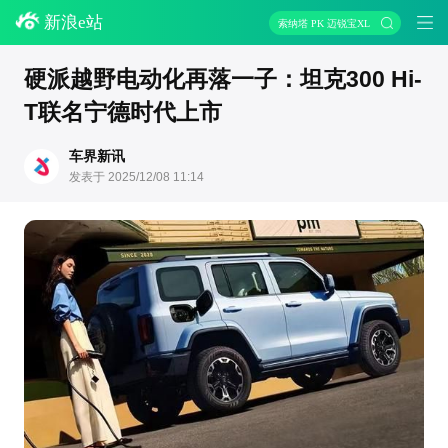
新浪e站
索纳塔 PK 迈锐宝XL
硬派越野电动化再落一子：坦克300 Hi-
T联名宁德时代上市
车界新讯
发表于 2025/12/08 11:14