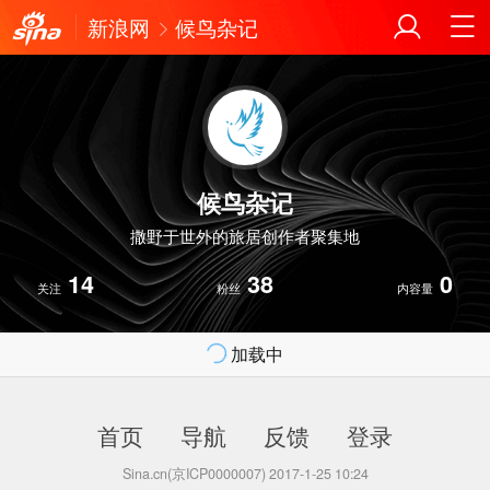
新浪网
候鸟杂记
候鸟杂记
撒野于世外的旅居创作者聚集地
14
38
0
关注
粉丝
内容量
加载中
首页
导航
反馈
登录
Sina.cn(京ICP0000007) 2017-1-25 10:24