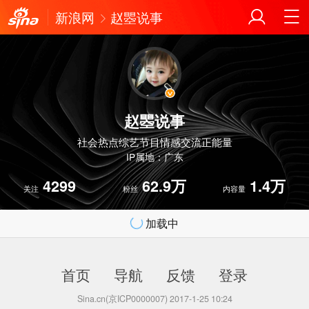
新浪网
赵瞾说事
赵瞾说事
社会热点综艺节目情感交流正能量
IP属地：广东
4299
62.9万
1.4万
关注
粉丝
内容量
加载中
首页
导航
反馈
登录
Sina.cn(京ICP0000007) 2017-1-25 10:24