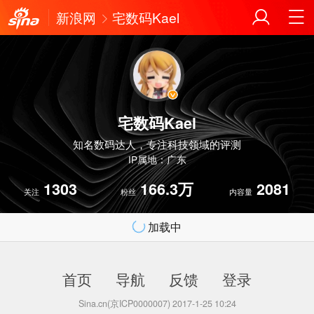
新浪网
宅数码Kael
宅数码Kael
知名数码达人，专注科技领域的评测
IP属地：广东
1303
166.3万
2081
关注
粉丝
内容量
加载中
首页
导航
反馈
登录
Sina.cn(京ICP0000007) 2017-1-25 10:24