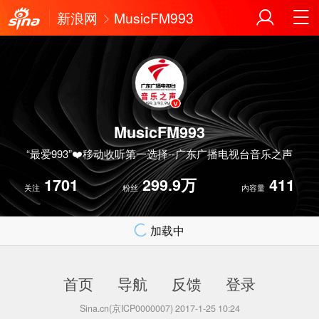
新浪网
MusicFM993
MusicFM993
“最爱993”❤️移动收听第一选择--广东广播电视台音乐之声
1701
299.9万
411
关注
粉丝
内容量
加载中
首页
导航
反馈
登录
Sina.cn(京ICP0000007) 2017-1-25 10:24