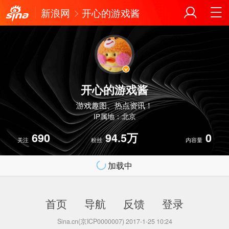
新浪网
开心的游戏酱
开心的游戏酱
游戏趣图、热点资讯！
IP属地：北京
690
94.5万
0
关注
粉丝
内容量
加载中
首页
导航
反馈
登录
Sina.cn(京ICP0000007) 2017-1-25 10:24