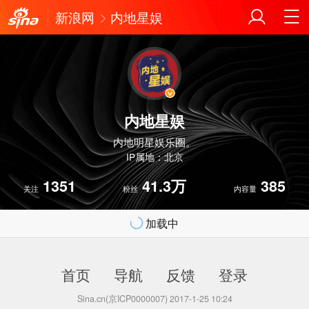
新浪网
内地星娱
内地星娱
内地明星娱乐圈。
IP属地：北京
1351
41.3万
385
关注
粉丝
内容量
加载中
首页
导航
反馈
登录
Sina.cn(京ICP0000007) 2017-1-25 10:24