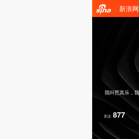
新浪网
我叫芭其乐，我
877
关注