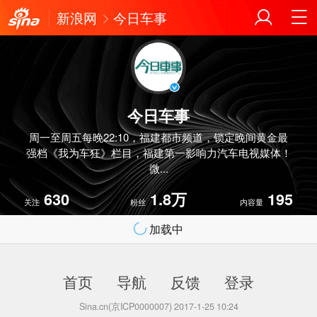
新浪网
今日车事
今日车事
周一至周五每晚22:10，福建都市频道，锁定晚间黄金最
强档《我为车狂》栏目，福建第一影响力汽车电视媒体！
微...
630
1.8万
195
关注
粉丝
内容量
加载中
首页
导航
反馈
登录
Sina.cn(京ICP0000007) 2017-1-25 10:24