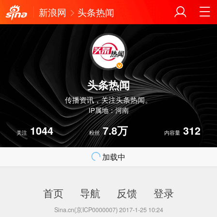
新浪网
头条热闻
头条热闻
传播资讯，关注头条热闻。
IP属地：河南
1044
7.8万
312
关注
粉丝
内容量
加载中
首页
导航
反馈
登录
Sina.cn(京ICP0000007) 2017-1-25 10:24