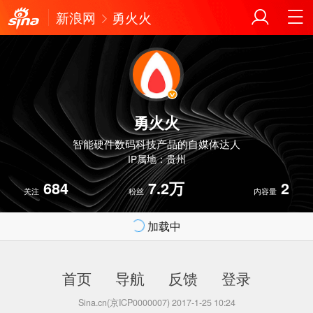
新浪网
勇火火
勇火火
智能硬件数码科技产品的自媒体达人
IP属地：贵州
684
7.2万
2
关注
粉丝
内容量
加载中
首页
导航
反馈
登录
Sina.cn(京ICP0000007) 2017-1-25 10:24