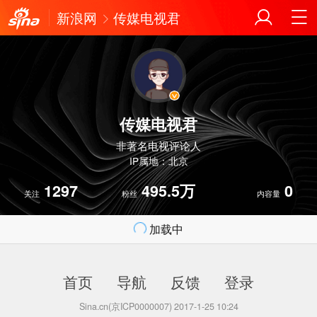
新浪网
传媒电视君
传媒电视君
非著名电视评论人
IP属地：北京
1297
495.5万
0
关注
粉丝
内容量
加载中
首页
导航
反馈
登录
Sina.cn(京ICP0000007) 2017-1-25 10:24