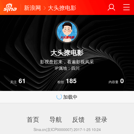
新浪网
大头撩电影
大头撩电影
影视盘起来，看遍影视风采
IP属地：四川
61
185
0
关注
粉丝
内容量
加载中
首页
导航
反馈
登录
Sina.cn(京ICP0000007) 2017-1-25 10:24