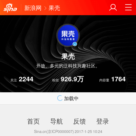
新浪网
果壳
果壳
开放、多元的泛科技兴趣社区。
2244
926.9万
1764
关注
粉丝
内容量
加载中
首页
导航
反馈
登录
Sina.cn(京ICP0000007) 2017-1-25 10:24