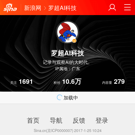
新浪网
罗超AI科技
罗超AI科技
记录与观察AI的大时代。
IP属地：广东
1691
10.6万
279
关注
粉丝
内容量
加载中
首页
导航
反馈
登录
Sina.cn(京ICP0000007) 2017-1-25 10:24