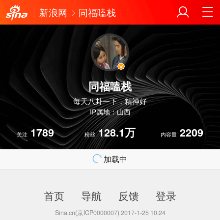
新浪网
同福嗑栈
同福嗑栈
每天八卦一下，精神好
IP属地：山西
1789
128.1万
2209
关注
粉丝
内容量
加载中
首页
导航
反馈
登录
Sina.cn(京ICP0000007) 2017-1-25 10:24