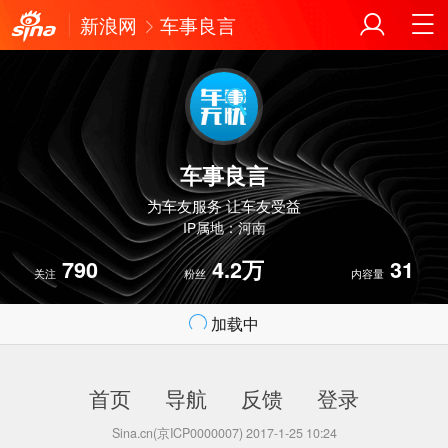
新浪网
车事良言
车事良言
为车友服务 让车友受益
IP属地：河南
790
4.2万
31
关注
粉丝
内容量
加载中
首页
导航
反馈
登录
Sina.cn(京ICP0000007) 2017-1-25 10:24