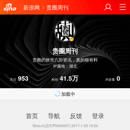
新浪网
贵圈周刊
贵圈周刊
贵圈的娱乐八卦资讯，真的狠有料
IP属地：湖北
953
41.5万
0
关注
粉丝
内容量
加载中
首页
导航
反馈
登录
Sina.cn(京ICP0000007) 2017-1-25 10:24