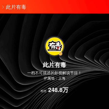
此片有毒
此片有毒
一档不可描述的影视解说节目！
IP属地：上海
248.8万
粉丝