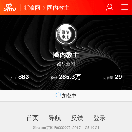
新浪网
圈内教主
圈内教主
娱乐新闻
883
285.3万
29
关注
粉丝
内容量
加载中
首页
导航
反馈
登录
Sina.cn(京ICP0000007) 2017-1-25 10:24