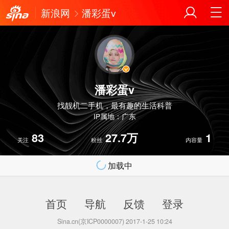
新浪网
潘彩蛋v
潘彩蛋v
找靓机二手机，最有趣的生活科普
IP属地：广东
83
27.7万
1
关注
粉丝
内容量
加载中
首页
导航
反馈
登录
Sina.cn(京ICP0000007) 2017-1-25 10:24