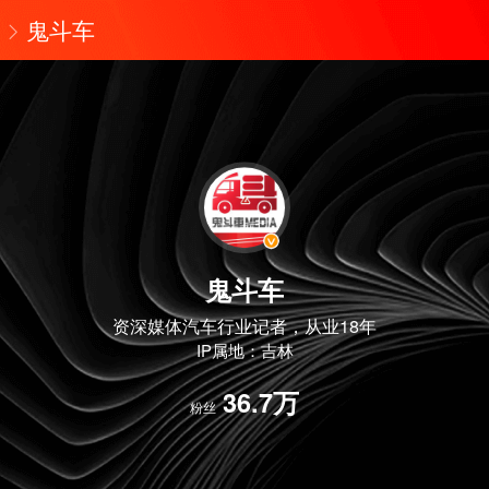
鬼斗车
鬼斗车
资深媒体汽车行业记者，从业18年
IP属地：吉林
36.7万
粉丝