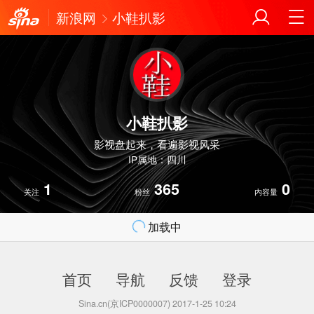
新浪网
小鞋扒影
小鞋扒影
影视盘起来，看遍影视风采
IP属地：四川
1
365
0
关注
粉丝
内容量
加载中
首页
导航
反馈
登录
Sina.cn(京ICP0000007) 2017-1-25 10:24