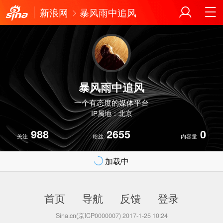
新浪网
暴风雨中追风
暴风雨中追风
一个有态度的媒体平台
IP属地：北京
988
2655
0
关注
粉丝
内容量
加载中
首页
导航
反馈
登录
Sina.cn(京ICP0000007) 2017-1-25 10:24