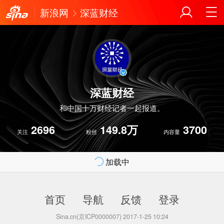
新浪网
深蓝财经
深蓝财经
和中国十万财经记者一起报道。
2696
149.8万
3700
关注
粉丝
内容量
加载中
首页
导航
反馈
登录
Sina.cn(京ICP0000007) 2017-1-25 10:24