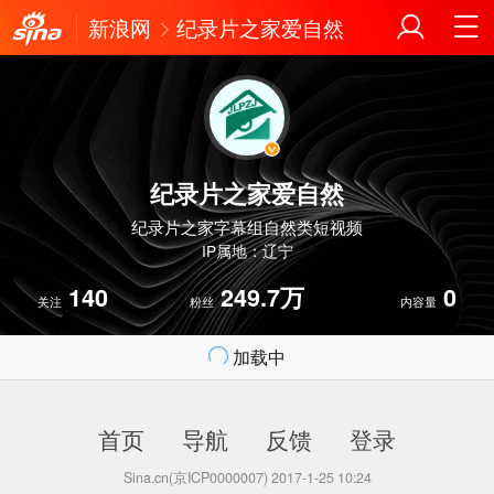
新浪网
纪录片之家爱自然
纪录片之家爱自然
纪录片之家字幕组自然类短视频
IP属地：辽宁
140
249.7万
0
关注
粉丝
内容量
加载中
首页
导航
反馈
登录
Sina.cn(京ICP0000007) 2017-1-25 10:24