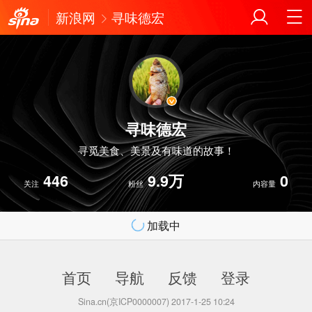
新浪网
寻味德宏
寻味德宏
寻觅美食、美景及有味道的故事！
446
9.9万
0
关注
粉丝
内容量
加载中
首页
导航
反馈
登录
Sina.cn(京ICP0000007) 2017-1-25 10:24