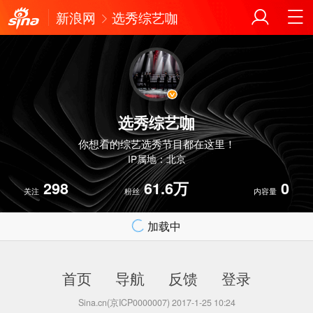
新浪网
选秀综艺咖
选秀综艺咖
你想看的综艺选秀节目都在这里！
IP属地：北京
298
61.6万
0
关注
粉丝
内容量
加载中
首页
导航
反馈
登录
Sina.cn(京ICP0000007) 2017-1-25 10:24