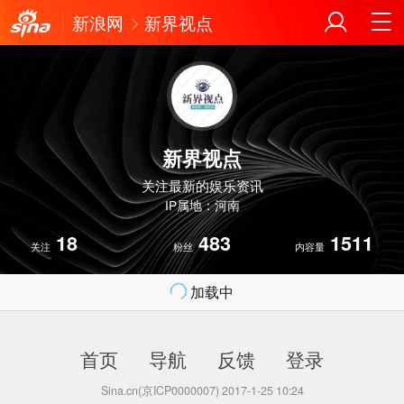
新浪网
新界视点
新界视点
关注最新的娱乐资讯
IP属地：河南
18
483
1511
关注
粉丝
内容量
加载中
首页
导航
反馈
登录
Sina.cn(京ICP0000007) 2017-1-25 10:24